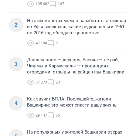
105 682
167
На этих монетах можно заработать: антиквар
2
из Уфы рассказал, какие редкие деньги 1961
по 2016 год обладают ценностью
47 184
11
Давлеканово — деревня, Раевка — не рай,
3
Чишмы и Кармаскалы — провинция с
огородами: отзывы на райцентры Башкирии
37 273
20
Как звучит БПЛА. Послушайте, жители
4
Башкирии: это может спасти вашу жизнь
29 147
36
На популярных у жителей Башкирии озерах