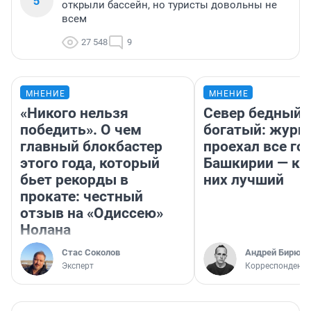
5
открыли бассейн, но туристы довольны не
всем
27 548
9
МНЕНИЕ
МНЕНИЕ
«Никого нельзя
Север бедный,
победить». О чем
богатый: журн
главный блокбастер
проехал все го
этого года, который
Башкирии — ка
бьет рекорды в
них лучший
прокате: честный
отзыв на «Одиссею»
Нолана
Стас Соколов
Андрей Бирюко
Эксперт
Корреспондент 