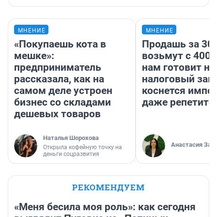
МНЕНИЕ
МНЕНИЕ
«Покупаешь кота в
Продашь за 300
мешке»:
возьмут с 4000
предприниматель
нам готовит н
рассказала, как на
налоговый зако
самом деле устроен
коснется импор
бизнес со складами
даже репетито
дешевых товаров
Наталья Шорохова
Анастасия Зав
Открыла кофейную точку на
деньги соцразвития
РЕКОМЕНДУЕМ
«Меня бесила моя роль»: как сегодня