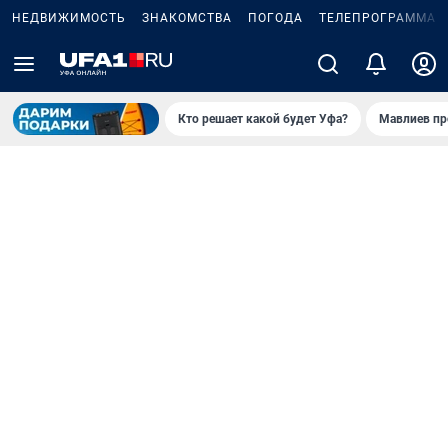
НЕДВИЖИМОСТЬ
ЗНАКОМСТВА
ПОГОДА
ТЕЛЕПРОГРАММА
Кто решает какой будет Уфа?
Мавлиев пр