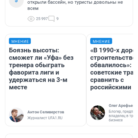
5
открыли бассейн, но туристы довольны не
всем
25 997
9
МНЕНИЕ
МНЕНИЕ
Боязнь высоты:
«В 1990-х дор
сможет ли «Уфа» без
строительство
тренера обыграть
обвалилось»: 
фаворита лиги и
советские трас
удержаться на 3-м
сравнить с
месте
российскими
Олег Арефьев
Блогер, предпри
Антон Селиверстов
владелец в тра
Журналист UFA1.RU
бизнесе