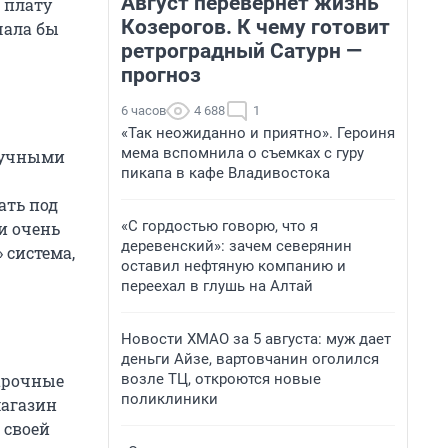
Август перевернет жизнь
 плату
Козерогов. К чему готовит
чала бы
ретроградный Сатурн —
прогноз
6 часов
4 688
1
«Так неожиданно и приятно». Героиня
мема вспомнила о съемках с гуру
научными
пикапа в кафе Владивостока
ать под
«С гордостью говорю, что я
и очень
деревенский»: зачем северянин
 система,
оставил нефтяную компанию и
переехал в глушь на Алтай
Новости ХМАО за 5 августа: муж дает
деньги Айзе, вартовчанин оголился
возле ТЦ, откроются новые
арочные
поликлиники
магазин
 своей