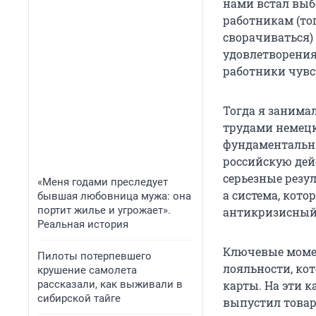
нами встал выб
работникам (то
сворачиваться)
удовлетворения
работники чув
Тогда я занима
трудами немецк
фундаментальн
российскую дей
серьезные резул
«Меня годами преследует
а система, кото
бывшая любовница мужа: она
портит жилье и угрожает».
антикризисный
Реальная история
Ключевые момен
Пилоты потерпевшего
лояльности, ко
крушение самолета
рассказали, как выживали в
карты. На эти к
сибирской тайге
выпустил товар