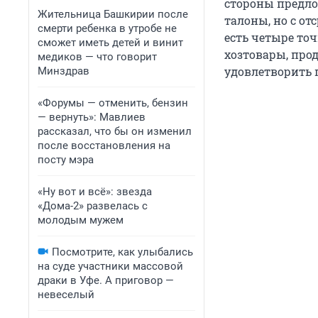
стороны предло
Жительница Башкирии после
талоны, но с от
смерти ребенка в утробе не
есть четыре то
сможет иметь детей и винит
хозтовары, прод
медиков — что говорит
удовлетворить 
Минздрав
«Форумы — отменить, бензин
— вернуть»: Мавлиев
рассказал, что бы он изменил
после восстановления на
посту мэра
«Ну вот и всё»: звезда
«Дома-2» развелась с
молодым мужем
Посмотрите, как улыбались
на суде участники массовой
драки в Уфе. А приговор —
невеселый