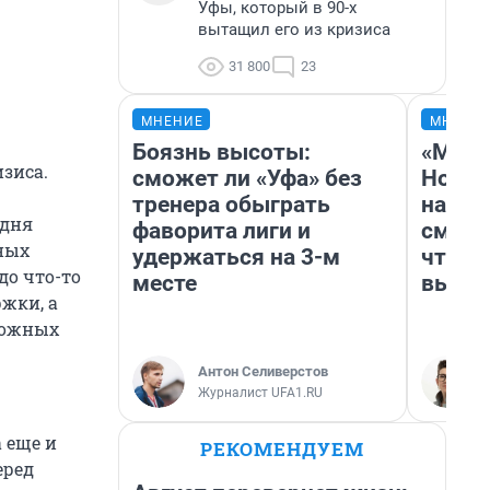
Уфы, который в 90-х
вытащил его из кризиса
31 800
23
МНЕНИЕ
МНЕНИ
Боязнь высоты:
«Мы в
изиса.
сможет ли «Уфа» без
Нолан
тренера обыграть
настр
одня
фаворита лиги и
смотр
нных
удержаться на 3-м
чтобы
до что-то
месте
выгля
ржки, а
ложных
Антон Селиверстов
Журналист UFA1.RU
а еще и
РЕКОМЕНДУЕМ
еред