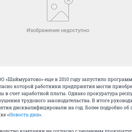
О «Шаймуратово» еще в 2010 году запустило программ
гласно которой работники предприятия могли приобр
ы в счет заработной платы. Однако прокуратура респ
рушения трудового законодательства. В итоге руковод
ятия дисквалифицировали на год. Более подробно об 
ке «
Новость дня
».
водство компании не согласно с решением прокурату