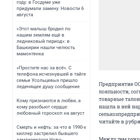
году: в Госдуме уже
придумали замену. Новости 6
августа
«Этот малыш бродил по
нашим землям ещё в
ледниковый период»: в
Башкирии нашли челюсть
мамонтенка
«Простите нас за всё». С
телефона исчезнувшей в тайге
семьи Усольцевых пришло
Предприятие ОО
леденящее душу сообщение
лояльности, со
товарные талон
Кому признаются в любви, а
нашла в ней на
кому разобьют сердце:
любовный гороскоп на август
сельхозпредпри
читайте в рубри
Смерть и нефть: за что в 1990-х
киллер застрелил бывшего
Между тем руко
замдиректора Ново-