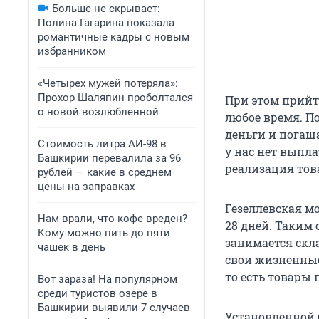
Больше не скрывает:
Полина Гагарина показала
романтичные кадры с новым
избранником
«Четырех мужей потеряла»:
Прохор Шаляпин проболтался
При этом прийт
о новой возлюбленной
любое время. П
деньги и погаш
Стоимость литра АИ-98 в
у нас нет выпла
Башкирии перевалила за 96
реализация тов
рублей — какие в среднем
цены на заправках
Гезеллевская мо
Нам врали, что кофе вреден?
28 дней. Таким
Кому можно пить до пяти
занимается скл
чашек в день
свои жизненные
то есть товары 
Вот зараза! На популярном
среди туристов озере в
Башкирии выявили 7 случаев
Установленной 