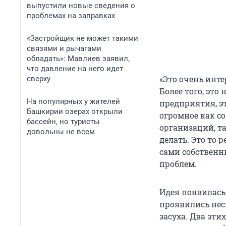
выпустили новые сведения о
проблемах на заправках
«Застройщик не может такими
связями и рычагами
обладать»: Мавлиев заявил,
что давление на него идет
«Это очень инте
сверху
Более того, это
На популярных у жителей
предприятия, э
Башкирии озерах открыли
огромное как с
бассейн, но туристы
организаций, та
довольны не всем
делать. Это то 
сами собственн
проблем.
Идея появилась 
проявились неск
засуха. Два эти