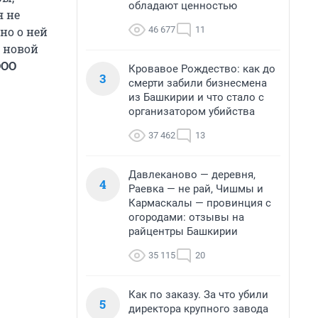
обладают ценностью
я не
46 677
11
но о ней
я новой
ООО
Кровавое Рождество: как до
3
смерти забили бизнесмена
из Башкирии и что стало с
организатором убийства
37 462
13
Давлеканово — деревня,
4
Раевка — не рай, Чишмы и
Кармаскалы — провинция с
огородами: отзывы на
райцентры Башкирии
35 115
20
Как по заказу. За что убили
5
директора крупного завода