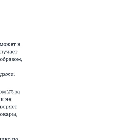
 может в
олучает
образом,
одажи.
ом 2% за
к не
творяет
товары,
ливо по