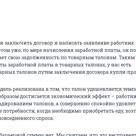
и заключить договор и написать заявление работник
отом уже, по мере начисления заработной платы, он п
ает свою задолженность по товарным талонам. Таким 
ты заработной платы в товарных талонах, у нас есть
арных талонов путем заключения договора купли-пр
дель реализована в том, что талон удешевляется темп
 образом достигается экономический эффект – работни
адированием талонов, а совершенно спокойно удовле
 потребности, когда необходимо приобретать еду, хоз
повседневного спроса.
барьерной суммы нет. Мы считаем, что это несправед