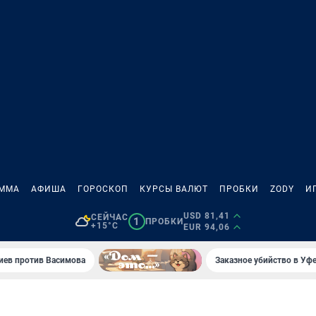
АММА
АФИША
ГОРОСКОП
КУРСЫ ВАЛЮТ
ПРОБКИ
ZODY
И
USD 81,41
СЕЙЧАС
1
ПРОБКИ
+15°C
EUR 94,06
иев против Васимова
Заказное убийство в Уфе