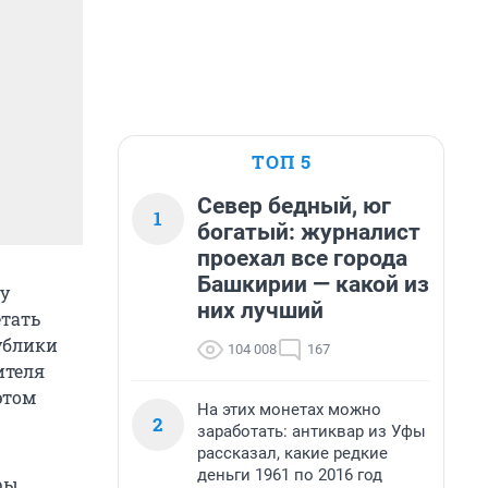
ТОП 5
Север бедный, юг
1
богатый: журналист
проехал все города
Башкирии — какой из
у
них лучший
етать
ублики
104 008
167
ителя
этом
На этих монетах можно
2
заработать: антиквар из Уфы
рассказал, какие редкие
деньги 1961 по 2016 год
ры,