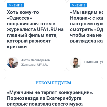
МНЕНИЕ
МНЕНИЕ
Хоть кому-то
«Мы видим нов
«Одиссея»
Нолана»: с как
понравилась: отзыв
настроем нужн
журналиста UFA1.RU на
смотреть «Оди
главный фильм лета,
чтобы она не
который разносят
выглядела как
критики
Антон Селиверстов
Надежда Губар
Журналист UFA1.RU
РЕКОМЕНДУЕМ
«Мужчины не терпят конкуренции».
Порнозвезда из Екатеринбурга
впервые показала своего мужа