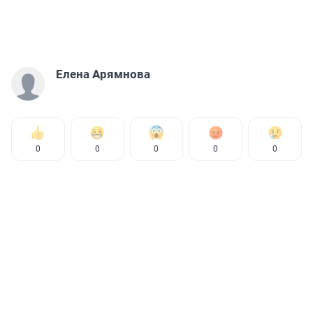
Елена Арямнова
0
0
0
0
0