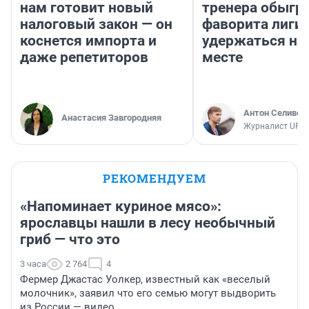
нам готовит новый
тренера обыгр
налоговый закон — он
фаворита лиги 
коснется импорта и
удержаться на
даже репетиторов
месте
Антон Селивер
Анастасия Завгородняя
Журналист UFA1
РЕКОМЕНДУЕМ
«Напоминает куриное мясо»:
ярославцы нашли в лесу необычный
гриб — что это
3 часа
2 764
4
Фермер Джастас Уолкер, известный как «веселый
молочник», заявил что его семью могут выдворить
из России — видео