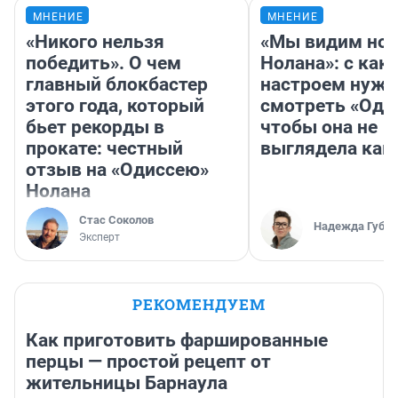
МНЕНИЕ
МНЕНИЕ
«Никого нельзя
«Мы видим нов
победить». О чем
Нолана»: с как
главный блокбастер
настроем нужн
этого года, который
смотреть «Оди
бьет рекорды в
чтобы она не
прокате: честный
выглядела как
отзыв на «Одиссею»
Нолана
Стас Соколов
Надежда Губар
Эксперт
РЕКОМЕНДУЕМ
Как приготовить фаршированные
перцы — простой рецепт от
жительницы Барнаула