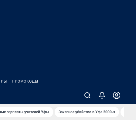
ГРЫ
ПРОМОКОДЫ
ные зарплаты учителей Уфы
Заказное убийство в Уфе 2000-х
Каким