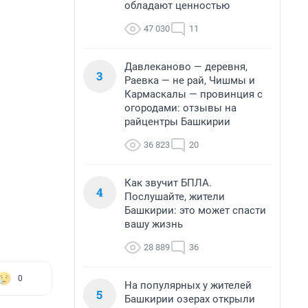
обладают ценностью
47 030
11
Давлеканово — деревня,
3
Раевка — не рай, Чишмы и
Кармаскалы — провинция с
огородами: отзывы на
райцентры Башкирии
36 823
20
Как звучит БПЛА.
4
Послушайте, жители
Башкирии: это может спасти
вашу жизнь
28 889
36
0
На популярных у жителей
5
Башкирии озерах открыли