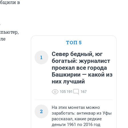
общили в
т
пьютер,
юле
ТОП 5
Север бедный, юг
1
богатый: журналист
проехал все города
Башкирии — какой из
них лучший
105 191
167
На этих монетах можно
2
заработать: антиквар из Уфы
рассказал, какие редкие
деньги 1961 по 2016 год