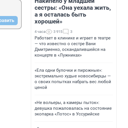
Накипело у младшей
сестры: «Она уехала жить,
а я осталась быть
равить
хорошей»
4 часа
3 915
3
Работает в клинике и играет в театре
— что известно о сестре Вани
Дмитриенко, оскандалившейся на
концерте в «Лужниках»
«Ела одни булочки и пирожные»:
экстремально худые новосибирцы —
о своих попытках набрать вес любой
ценой
«Не вольеры, а камеры пыток»:
девушка пожаловалась на состояние
экопарка «Лотос» в Уссурийске