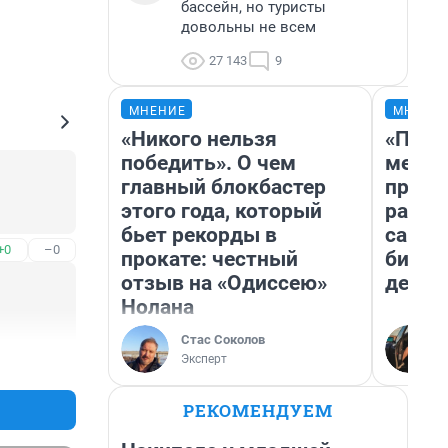
бассейн, но туристы
довольны не всем
27 143
9
МНЕНИЕ
МНЕНИ
«Никого нельзя
«Поку
победить». О чем
мешке
главный блокбастер
предп
этого года, который
расска
бьет рекорды в
самом
+0
–0
прокате: честный
бизне
отзыв на «Одиссею»
дешев
Нолана
Стас Соколов
Эксперт
+0
–0
РЕКОМЕНДУЕМ