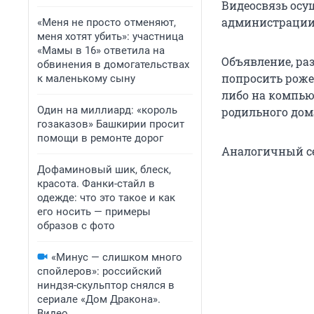
Видеосвязь осу
администрации
«Меня не просто отменяют,
меня хотят убить»: участница
«Мамы в 16» ответила на
Объявление, ра
обвинения в домогательствах
попросить роже
к маленькому сыну
либо на компью
Один на миллиард: «король
родильного дом
гозаказов» Башкирии просит
помощи в ремонте дорог
Аналогичный се
Дофаминовый шик, блеск,
красота. Фанки-стайл в
одежде: что это такое и как
его носить — примеры
образов с фото
«Минус — слишком много
спойлеров»: российский
ниндзя-скульптор снялся в
сериале «Дом Дракона».
Видео