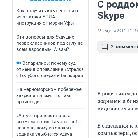
С роддо
Как получить компенсацию
Skype
из-за атаки БПЛА —
инструкция от мэрии Уфы
23 августа 2010, 15:43
Эти вопросы для будущих
первоклассников под силу не
2
коммент
всем взрослым. А вам?
Запарились: почему суд
отменил оправдание «стрелка
с Голубого озера» в Башкирии
На Черноморском побережье
В родильном до
закрыли пляжи: что там
родными и близ
происходит
видеосвязь из 
«Август принесет новые
возможности»: Тамара Глоба
В отделении и 
назвала, кому из знаков
компьютеры, ос
зодиака улыбнется удача