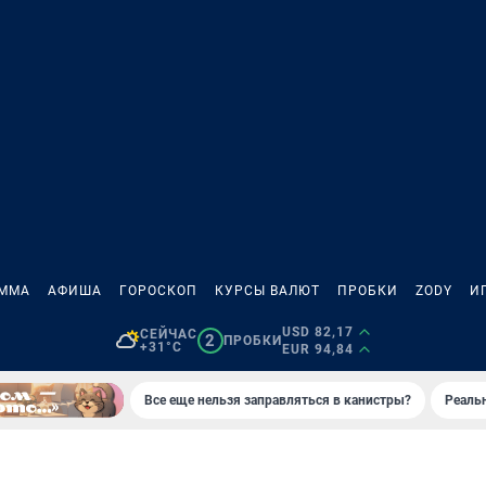
АММА
АФИША
ГОРОСКОП
КУРСЫ ВАЛЮТ
ПРОБКИ
ZODY
И
USD 82,17
СЕЙЧАС
2
ПРОБКИ
+31°C
EUR 94,84
Все еще нельзя заправляться в канистры?
Реаль