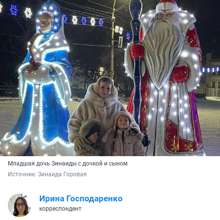
Младшая дочь Зинаиды с дочкой и сыном
Источник: 
Зинаида Горовая
Ирина Господаренко
корреспондент