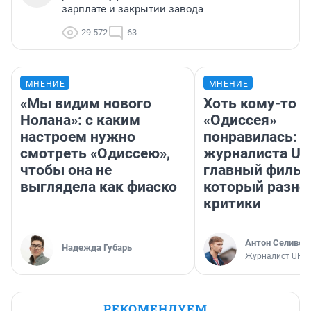
зарплате и закрытии завода
29 572
63
МНЕНИЕ
МНЕНИЕ
«Мы видим нового
Хоть кому-то
Нолана»: с каким
«Одиссея»
настроем нужно
понравилась: 
смотреть «Одиссею»,
журналиста UF
чтобы она не
главный фильм
выглядела как фиаско
который разно
критики
Антон Селивер
Надежда Губарь
Журналист UFA1
РЕКОМЕНДУЕМ