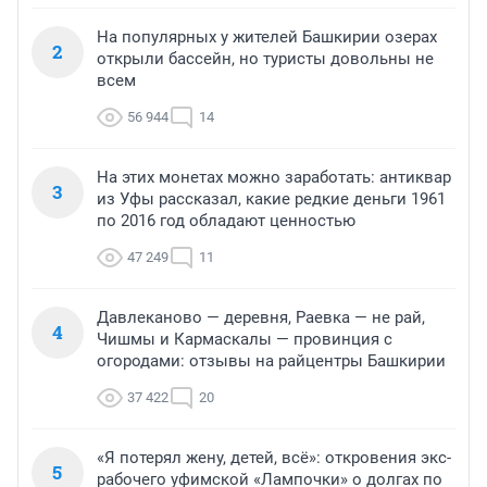
На популярных у жителей Башкирии озерах
2
открыли бассейн, но туристы довольны не
всем
56 944
14
На этих монетах можно заработать: антиквар
3
из Уфы рассказал, какие редкие деньги 1961
по 2016 год обладают ценностью
47 249
11
Давлеканово — деревня, Раевка — не рай,
4
Чишмы и Кармаскалы — провинция с
огородами: отзывы на райцентры Башкирии
37 422
20
«Я потерял жену, детей, всё»: откровения экс-
5
рабочего уфимской «Лампочки» о долгах по