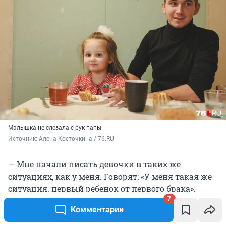
Малышка не слезала с рук папы
Источник: 
Алена Косточкина / 76.RU
— Мне начали писать девочки в таких же
ситуациях, как у меня. Говорят: «У меня такая же
ситуация. первый ребенок от первого брака».
Спрашивают, какие документы доказывают, что у
7
Комментарии
него трое детей. Пять девочек писали, что их
мужей отпустили домой, благодарили. Я их