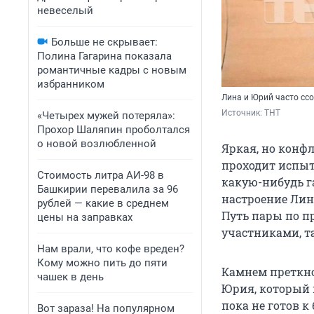
невеселый
Больше не скрывает:
Полина Гагарина показала
романтичные кадры с новым
избранником
Лина и Юрий часто сс
Источник: 
ТНТ
«Четырех мужей потеряла»:
Прохор Шаляпин проболтался
о новой возлюбленной
Яркая, но конф
проходит испыт
Стоимость литра АИ-98 в
какую-нибудь г
Башкирии перевалила за 96
настроение Лины
рублей — какие в среднем
Путь пары по п
цены на заправках
участниками, та
Нам врали, что кофе вреден?
Кому можно пить до пяти
Камнем преткно
чашек в день
Юрия, который 
пока не готов к
Вот зараза! На популярном