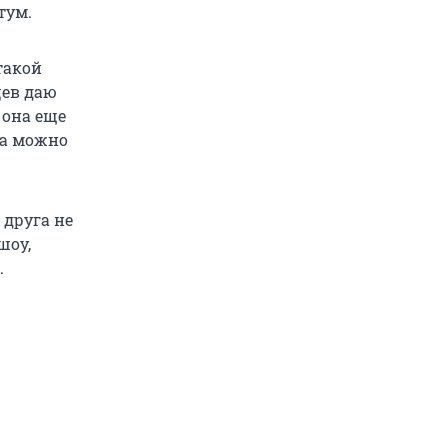
тум.
 такой
цев даю
 она еще
да можно
 друга не
шоу,
.