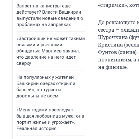
«старички», кот
Запрет на канистры еще
действует? Власти Башкирии
выпустили новые сведения о
До решающего и
проблемах на заправках
сестра — олим
Шурочкина (фук
«Застройщик не может такими
Кристина (зеле
связями и рычагами
обладать»: Мавлиев заявил,
Фунтов (синие)
что давление на него идет
провинциям, а 
сверху
на финише.
На популярных у жителей
Башкирии озерах открыли
бассейн, но туристы
довольны не всем
«Меня годами преследует
бывшая любовница мужа: она
портит жилье и угрожает».
Реальная история