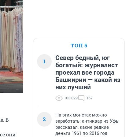
ТОП 5
Север бедный, юг
1
богатый: журналист
проехал все города
Башкирии — какой из
них лучший
103 829
167
На этих монетах можно
2
е. В
заработать: антиквар из Уфы
рассказал, какие редкие
деньги 1961 по 2016 год
се они