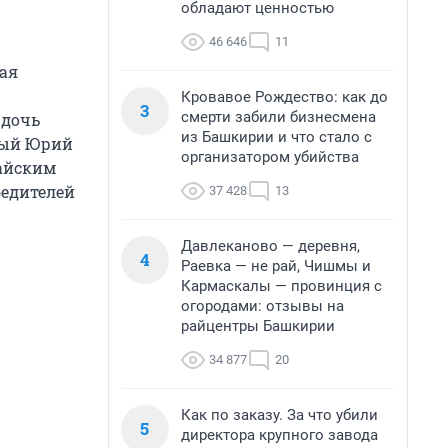
обладают ценностью
46 646
11
ая
Кровавое Рождество: как до
3
смерти забили бизнесмена
 дочь
из Башкирии и что стало с
ный Юрий
организатором убийства
тайским
бедителей
37 428
13
Давлеканово — деревня,
4
Раевка — не рай, Чишмы и
Кармаскалы — провинция с
огородами: отзывы на
райцентры Башкирии
34 877
20
Как по заказу. За что убили
5
директора крупного завода