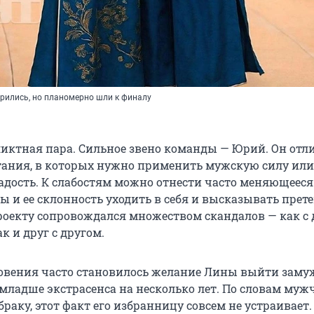
орились, но планомерно шли к финалу
ликтная пара. Сильное звено команды — Юрий. Он отл
ания, в которых нужно применить мужскую силу или
адость. К слабостям можно отнести часто меняющееся
 и ее склонность уходить в себя и высказывать прет
роекту сопровождался множеством скандалов — как с
к и друг с другом.
вения часто становилось желание Лины выйти замуж
младше экстрасенса на несколько лет. По словам муж
 браку, этот факт его избранницу совсем не устраивает.