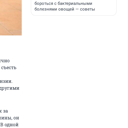
бороться с бактериальными
болезнями овощей — советы
ично
 съесть
ензии.
 другими
 за
чины, он
 В одной