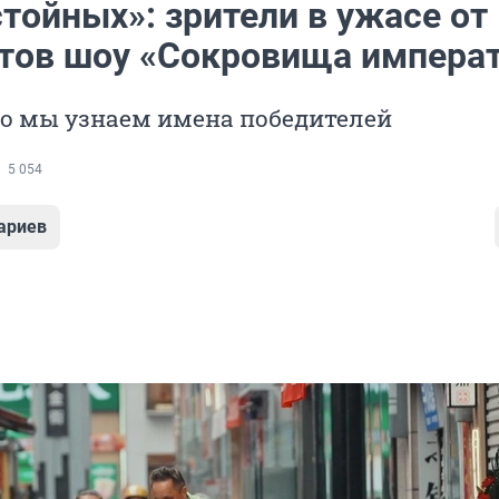
тойных»: зрители в ужасе от
тов шоу «Сокровища импера
ро мы узнаем имена победителей
5 054
ариев