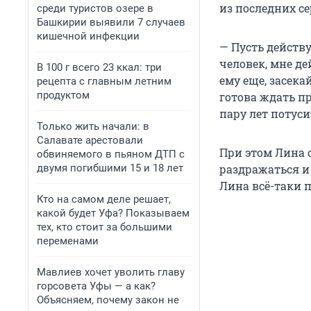
из последних с
среди туристов озере в
Башкирии выявили 7 случаев
кишечной инфекции
— Пусть действу
человек, мне д
В 100 г всего 23 ккал: три
ему еще, засека
рецепта с главным летним
продуктом
готова ждать пр
пару лет потуси
Только жить начали: в
Салавате арестовали
При этом Лина о
обвиняемого в пьяном ДТП с
двумя погибшими 15 и 18 лет
раздражаться и 
Лина всё-таки 
Кто на самом деле решает,
какой будет Уфа? Показываем
тех, кто стоит за большими
переменами
Мавлиев хочет уволить главу
горсовета Уфы — а как?
Объясняем, почему закон не