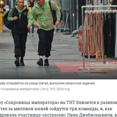
новь отправятся на улицы Китая, выполняя непростые задания
 «Сокровища императора» (16+), ТНТ, 2025 год
оу «Сокровища императора» на ТНТ близится к развязк
тке за миллион юаней сойдутся три команды, и, как
дрекала участница-экстрасенс Лина Джебисашвили, в