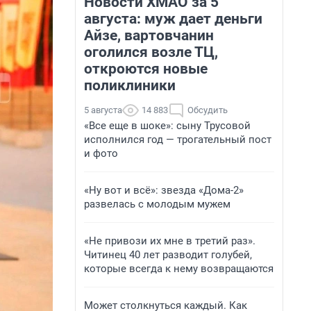
Новости ХМАО за 5
августа: муж дает деньги
Айзе, вартовчанин
оголился возле ТЦ,
откроются новые
поликлиники
5 августа
14 883
Обсудить
«Все еще в шоке»: сыну Трусовой
исполнился год — трогательный пост
и фото
«Ну вот и всё»: звезда «Дома-2»
развелась с молодым мужем
«Не привози их мне в третий раз».
Читинец 40 лет разводит голубей,
которые всегда к нему возвращаются
Может столкнуться каждый. Как