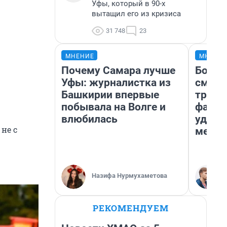
Уфы, который в 90-х
вытащил его из кризиса
31 748
23
МНЕНИЕ
МНЕНИ
Почему Самара лучше
Боязн
Уфы: журналистка из
сможе
Башкирии впервые
трене
побывала на Волге и
фавор
влюбилась
удерж
не с
месте
Назифа Нурмухаметова
РЕКОМЕНДУЕМ