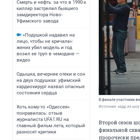
Смерть и нефть: за что в 1990-х
киллер застрелил бывшего
замдиректора Ново-
Уфимского завода
«Подушкой надавил на
лицо, чтобы не кричала»:
жених убил модель и год
возил ее труп в чемодане —
видео
Одышка, вечерние отеки и сон
на двух подушках: уфимский
кардиохирург назвал опасные
состояния сердца
В финале участники в
Хоть кому-то «Одиссея»
Источник: 
кадр из шоу
понравилась: отзыв
журналиста UFA1.RU на
Второй сезон ш
главный фильм лета, который
финальной схва
разносят критики
пророчески пре