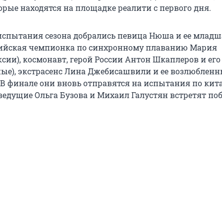
орые находятся на площадке реалити с первого дня.
спытания сезона добрались певица Нюша и ее младш
пийская чемпионка по синхронному плаванию Мария
сии), космонавт, герой России Антон Шкаплеров и его
ные), экстрасенс Лина Джебисашвили и ее возлюблен
. В финале они вновь отправятся на испытания по ки
ведущие Ольга Бузова и Михаил Галустян встретят по