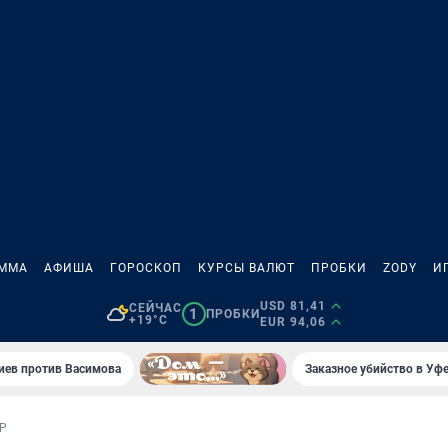
АММА
АФИША
ГОРОСКОП
КУРСЫ ВАЛЮТ
ПРОБКИ
ZODY
И
USD 81,41
СЕЙЧАС
1
ПРОБКИ
+19°C
EUR 94,06
иев против Васимова
Заказное убийство в Уфе
Р