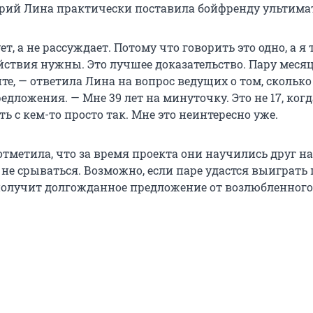
ерий Лина практически поставила бойфренду ультима
ет, а не рассуждает. Потому что говорить это одно, а я
ействия нужны. Это лучшее доказательство. Пару меся
йте, — ответила Лина на вопрос ведущих о том, сколько
едложения. — Мне 39 лет на минуточку. Это не 17, ког
ть с кем-то просто так. Мне это неинтересно уже.
тметила, что за время проекта они научились друг на
не срываться. Возможно, если паре удастся выиграть 
получит долгожданное предложение от возлюбленного