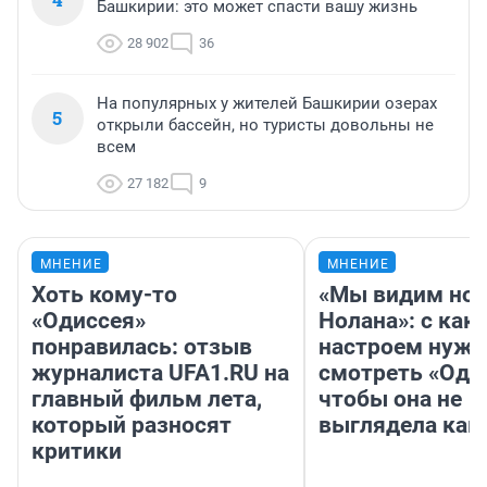
Башкирии: это может спасти вашу жизнь
28 902
36
На популярных у жителей Башкирии озерах
5
открыли бассейн, но туристы довольны не
всем
27 182
9
МНЕНИЕ
МНЕНИЕ
Хоть кому-то
«Мы видим нов
«Одиссея»
Нолана»: с как
понравилась: отзыв
настроем нужн
журналиста UFA1.RU на
смотреть «Оди
главный фильм лета,
чтобы она не
который разносят
выглядела как
критики