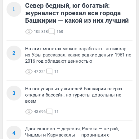
Север бедный, юг богатый:
1
журналист проехал все города
Башкирии — какой из них лучший
105 818
168
На этих монетах можно заработать: антиквар
2
из Уфы рассказал, какие редкие деньги 1961 по
2016 год обладают ценностью
47 224
11
На популярных у жителей Башкирии озерах
3
открыли бассейн, но туристы довольны не
всем
43 696
11
Давлеканово — деревня, Раевка — не рай,
4
Чишмы и Кармаскалы — провинция с