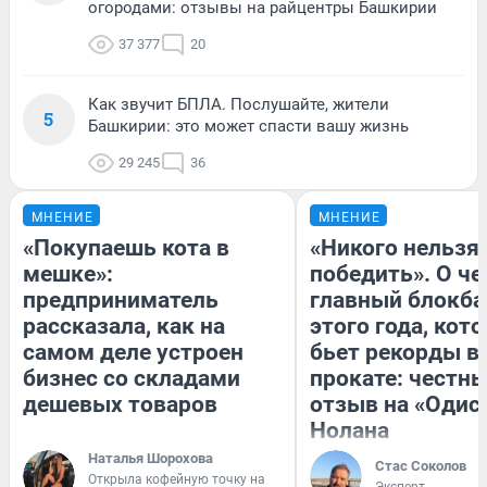
огородами: отзывы на райцентры Башкирии
37 377
20
Как звучит БПЛА. Послушайте, жители
5
Башкирии: это может спасти вашу жизнь
29 245
36
МНЕНИЕ
МНЕНИЕ
«Покупаешь кота в
«Никого нельзя
мешке»:
победить». О ч
предприниматель
главный блокба
рассказала, как на
этого года, кот
самом деле устроен
бьет рекорды в
бизнес со складами
прокате: честн
дешевых товаров
отзыв на «Одис
Нолана
Наталья Шорохова
Стас Соколов
Открыла кофейную точку на
Эксперт