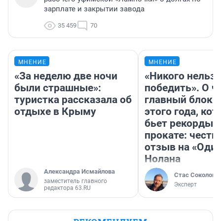
зарплате и закрытии завода
35 459
70
МНЕНИЕ
МНЕНИЕ
«За неделю две ночи
«Никого нельз
были страшные»:
победить». О ч
туристка рассказала об
главный блокб
отдыхе в Крыму
этого года, ко
бьет рекорды 
прокате: честн
отзыв на «Оди
Нолана
Александра Исмайлова
Стас Соколов
заместитель главного
Эксперт
редактора 63.RU