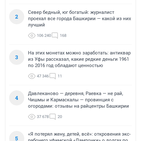
Север бедный, юг богатый: журналист
2
проехал все города Башкирии — какой из них
лучший
106 240
168
На этих монетах можно заработать: антиквар
3
из Уфы рассказал, какие редкие деньги 1961
по 2016 год обладают ценностью
47 346
11
Давлеканово — деревня, Раевка — не рай,
4
Чишмы и Кармаскалы — провинция с
огородами: отзывы на райцентры Башкирии
37 678
20
«Я потерял жену, детей, всё»: откровения экс-
5
рабочего уфимской «Лампочки» о долгах по