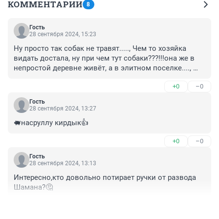
КОММЕНТАРИИ
8
Гость
28 сентября 2024, 15:23
Ну просто так собак не травят....., Чем то хозяйка 
видать достала, ну при чем тут собаки???!!!она же в 
непростой деревне живёт, а в элитном поселке...., 
Террариум соратников......,
+0
–0
Гость
28 сентября 2024, 13:27
🐖насруллу кирдык👍
+0
–0
Гость
28 сентября 2024, 13:13
Интересно,кто довольно потирает ручки от развода 
Шамана?🤔
+0
–0