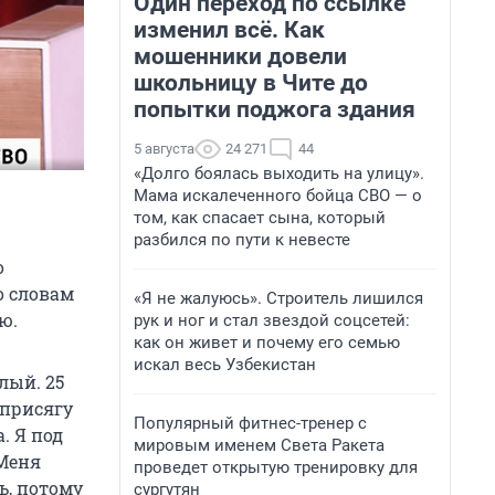
Один переход по ссылке
изменил всё. Как
мошенники довели
школьницу в Чите до
попытки поджога здания
5 августа
24 271
44
«Долго боялась выходить на улицу».
Мама искалеченного бойца СВО — о
том, как спасает сына, который
разбился по пути к невесте
о
о словам
«Я не жалуюсь». Строитель лишился
ю.
рук и ног и стал звездой соцсетей:
как он живет и почему его семью
искал весь Узбекистан
лый. 25
 присягу
Популярный фитнес-тренер с
. Я под
мировым именем Света Ракета
 Меня
проведет открытую тренировку для
ь, потому
сургутян