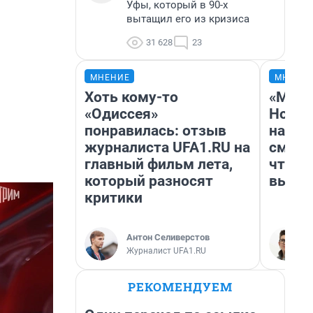
Уфы, который в 90-х
вытащил его из кризиса
31 628
23
МНЕНИЕ
МНЕНИ
Хоть кому-то
«Мы в
«Одиссея»
Нолан
понравилась: отзыв
настр
журналиста UFA1.RU на
смотр
главный фильм лета,
чтобы
который разносят
выгля
критики
Антон Селиверстов
Журналист UFA1.RU
РЕКОМЕНДУЕМ