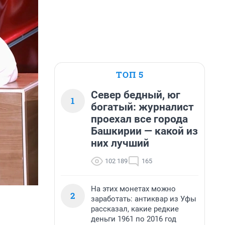
ТОП 5
Север бедный, юг
1
богатый: журналист
проехал все города
Башкирии — какой из
них лучший
102 189
165
На этих монетах можно
2
заработать: антиквар из Уфы
рассказал, какие редкие
деньги 1961 по 2016 год