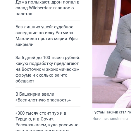
Дома полыхают, дрон попал в
склад Wildberries: главное о
налетах
Без лишних ушей: судебное
заседание по иску Ратмира
Мавлиева против мэрии Уфы
закрыли
За 5 дней до 100 тысяч рублей:
какую подработку предлагают
на Восточном экономическом
форуме и сколько за что
обещают
В Башкирии ввели
«Беспилотную опасность»
Рустам Набиев стал г
«300 тысяч стоит тур и в
Турцию, и в Сочи».
Источник: 
smotrim.ru
Рассказываем, куда россияне
едут в отпуск этим летом