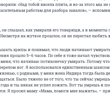
оворили: «Над тобой висела плита, и из-за этого мы не
пасательным работам для разбора завалов», — вспоми
а, он слышал, как умирали его товарищи, а в моменты
 Несмотря на жуткое прошлое, он не перестал любить 
ышать хрипы и понимал, что люди начинают умирать
ия прошло 5–6 часов. По себе я тоже начал чувствова
меня, что начинаю потихонечку умирать. Потому что
ерелом ног. Я воспользовался единственным шансом
жизнью, с родными, у меня жена Индира тогда была д
щаться. Было тяжело не от того, что ты сейчас умрешь,
24 года и ты никак не успел пожить. Вот ты умрешь и по
тся. Я просил маму: «Мама, помоги мне выжить», — пр