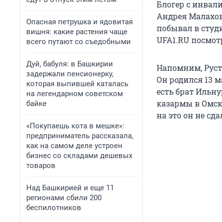
Блогер с инвал
Андрея Малахов
Опасная петрушка и ядовитая
побывал в студ
вишня: какие растения чаще
UFA1.RU посмотр
всего путают со съедобными
Дуй, бабуля: в Башкирии
Напомним, Руст
задержали пенсионерку,
Он родился 13 м
которая выпившей каталась
есть брат Ильну
на легендарном советском
казармы в Омск
байке
на это он не сда
«Покупаешь кота в мешке»:
предприниматель рассказала,
как на самом деле устроен
бизнес со складами дешевых
товаров
Над Башкирией и еще 11
регионами сбили 200
беспилотников