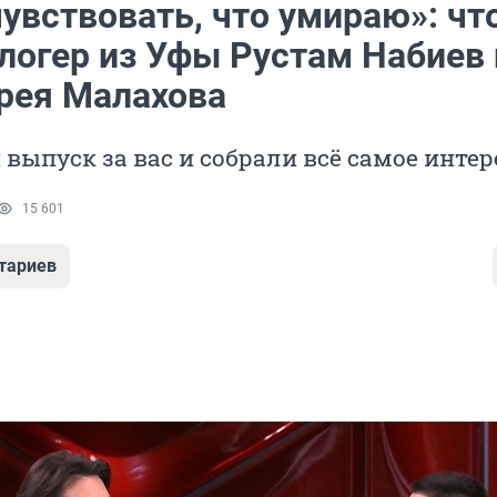
увствовать, что умираю»: чт
блогер из Уфы Рустам Набиев 
рея Малахова
выпуск за вас и собрали всё самое интер
15 601
тариев