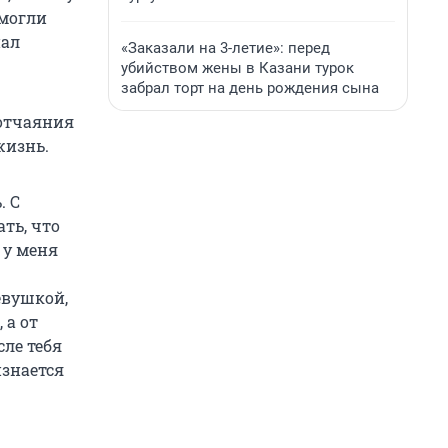
 могли
нал
«Заказали на 3-летие»: перед
убийством жены в Казани турок
забрал торт на день рождения сына
 отчаяния
жизнь.
. С
ть, что
 у меня
евушкой,
 а от
сле тебя
изнается