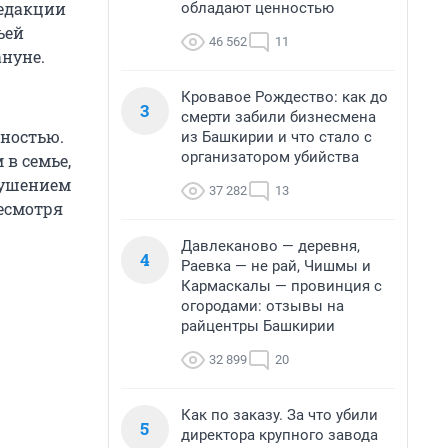
редакции
обладают ценностью
ьей
46 562
11
ануне.
Кровавое Рождество: как до
3
смерти забили бизнесмена
ностью.
из Башкирии и что стало с
организатором убийства
 в семье,
брушением
37 282
13
Несмотря
Давлеканово — деревня,
4
Раевка — не рай, Чишмы и
Кармаскалы — провинция с
огородами: отзывы на
райцентры Башкирии
32 899
20
Как по заказу. За что убили
5
директора крупного завода