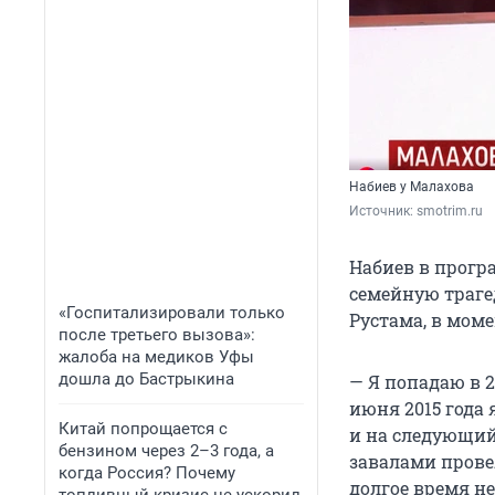
Набиев у Малахова
Источник: 
smotrim.ru
Набиев в прогр
семейную трагед
«Госпитализировали только
Рустама, в мом
после третьего вызова»:
жалоба на медиков Уфы
дошла до Бастрыкина
— Я попадаю в 2
июня 2015 года
Китай попрощается с
и на следующий
бензином через 2–3 года, а
завалами прове
когда Россия? Почему
долгое время н