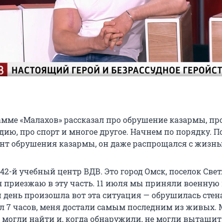
амме «Малахов» рассказал про обрушение казармы, пр
ию, про спорт и многое другое. Начнем по порядку. П
ент обрушения казармы, он даже распрощался с жизнь
42-й учебный центр ВДВ. Это город Омск, поселок Свет
 я приезжаю в эту часть. 11 июля мы приняли военную
 день произошла вот эта ситуация — обрушилась стена
л 7 часов, меня достали самым последним из живых.
е могли найти и, когда обнаружили, не могли вытащит