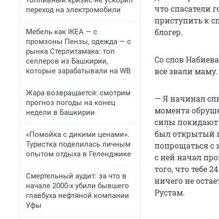
топливный кризис не ускорил
что спасатели г
переход на электромобили
приступить к с
блогер.
Мебель как IKEA — с
промзоны Пензы, одежда — с
рынка Стерлитамака: топ
Со слов Набиев
селлеров из Башкирии,
все звали маму.
которые зарабатывали на WB
Жара возвращается: смотрим
— Я начинал сл
прогноз погоды на конец
момента обрушен
недели в Башкирии
силы покидают 
был открытый п
«Помойка с дикими ценами».
Туристка поделилась личным
попрощаться с 
опытом отдыха в Геленджике
с ней начал про
того, что тебе 
Смертельный аудит: за что в
ничего не остае
начале 2000-х убили бывшего
Рустам.
главбуха нефтяной компании
Уфы