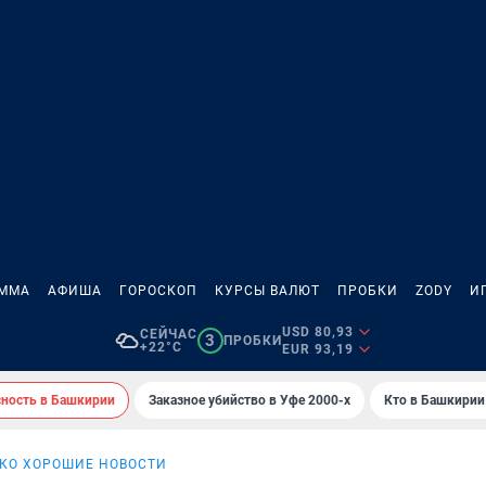
АММА
АФИША
ГОРОСКОП
КУРСЫ ВАЛЮТ
ПРОБКИ
ZODY
И
USD 80,93
СЕЙЧАС
3
ПРОБКИ
+22°C
EUR 93,19
сность в Башкирии
Заказное убийство в Уфе 2000-х
Кто в Башкирии 
КО ХОРОШИЕ НОВОСТИ