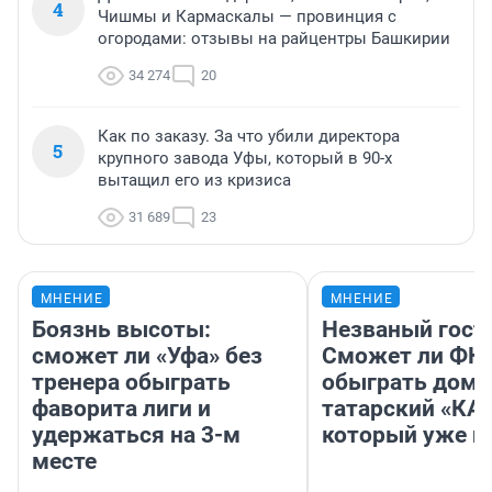
4
Чишмы и Кармаскалы — провинция с
огородами: отзывы на райцентры Башкирии
34 274
20
Как по заказу. За что убили директора
5
крупного завода Уфы, который в 90-х
вытащил его из кризиса
31 689
23
МНЕНИЕ
МНЕНИЕ
Боязнь высоты:
Незваный гост
сможет ли «Уфа» без
Сможет ли ФК 
тренера обыграть
обыграть дома
фаворита лиги и
татарский «КА
удержаться на 3-м
который уже не
месте