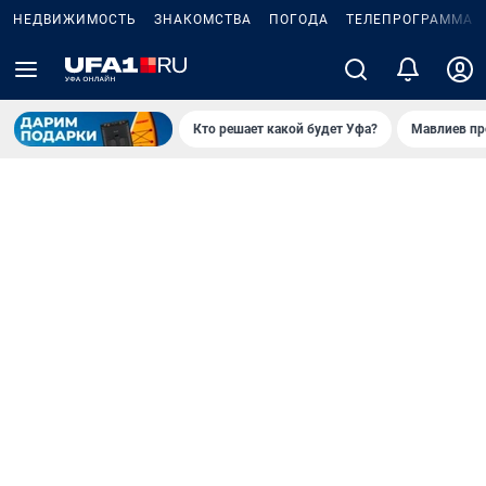
НЕДВИЖИМОСТЬ
ЗНАКОМСТВА
ПОГОДА
ТЕЛЕПРОГРАММА
Кто решает какой будет Уфа?
Мавлиев пр