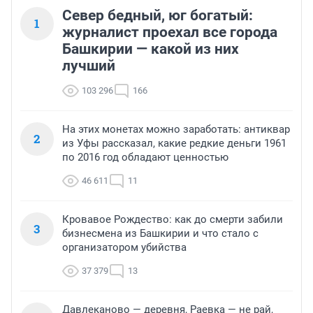
Север бедный, юг богатый:
1
журналист проехал все города
Башкирии — какой из них
лучший
103 296
166
На этих монетах можно заработать: антиквар
2
из Уфы рассказал, какие редкие деньги 1961
по 2016 год обладают ценностью
46 611
11
Кровавое Рождество: как до смерти забили
3
бизнесмена из Башкирии и что стало с
организатором убийства
37 379
13
Давлеканово — деревня, Раевка — не рай,