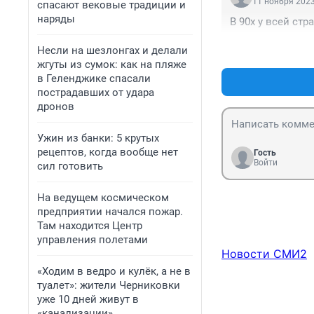
11 ноября 2023
спасают вековые традиции и
наряды
В 90х у всей ст
Несли на шезлонгах и делали
жгуты из сумок: как на пляже
в Геленджике спасали
пострадавших от удара
дронов
Ужин из банки: 5 крутых
рецептов, когда вообще нет
Гость
Войти
сил готовить
На ведущем космическом
предприятии начался пожар.
Там находится Центр
управления полетами
Новости СМИ2
«Ходим в ведро и кулёк, а не в
туалет»: жители Черниковки
уже 10 дней живут в
«канализации»