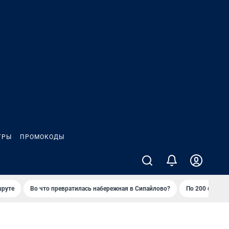
ГРЫ
ПРОМОКОДЫ
шруте
Во что превратилась набережная в Сипайлово?
По 200 баллов