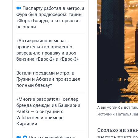
Паспарту работал в метро, а
Фура был продюсером: тайны
«Форта Боярд», о которых вы
не знали
«Антикризисная мера»:
правительство временно
разрешило продажу и ввоз
бензина «Евро-2» и «Евро-3»
Встали поездами метро: в
Грузии и Абхазии произошел
полный блэкаут
«Многие разорятся»: селлер
бренда одежды из Башкирии
А вы могли бы вот так,
Paetki — о ситуации с
Источник: 
Наталья Лап
Wildberries и примере
Киргизии
Сколько ни зан
выдать наши са
Полыхающий фургон