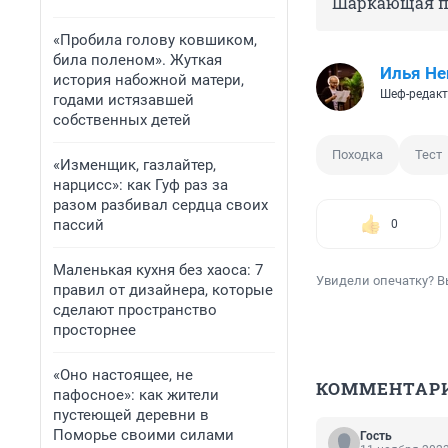
Шаркающая п
«Пробила голову ковшиком,
била поленом». Жуткая
Илья Не
история набожной матери,
Шеф-редакт
годами истязавшей
собственных детей
Походка
Тест
«Изменщик, газлайтер,
нарцисс»: как Гуф раз за
разом разбивал сердца своих
пассий
0
Маленькая кухня без хаоса: 7
Увидели опечатку? В
правил от дизайнера, которые
сделают пространство
просторнее
«Оно настоящее, не
КОММЕНТАР
пафосное»: как жители
пустеющей деревни в
Поморье своими силами
Гость