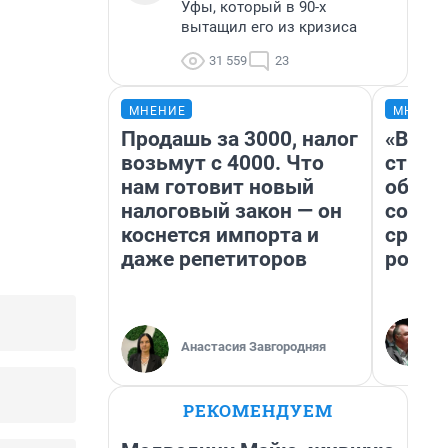
Уфы, который в 90-х
вытащил его из кризиса
31 559
23
МНЕНИЕ
МНЕНИ
Продашь за 3000, налог
«В 19
возьмут с 4000. Что
строи
нам готовит новый
обвал
налоговый закон — он
совет
коснется импорта и
сравн
даже репетиторов
росси
Анастасия Завгородняя
РЕКОМЕНДУЕМ