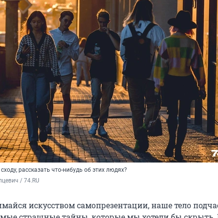
 сходу, рассказать что-нибудь об этих людях?
цевич / 74.RU
имайся искусством самопрезентации, наше тело подча
мые страшные тайны, которые мы хотели бы скрыть.