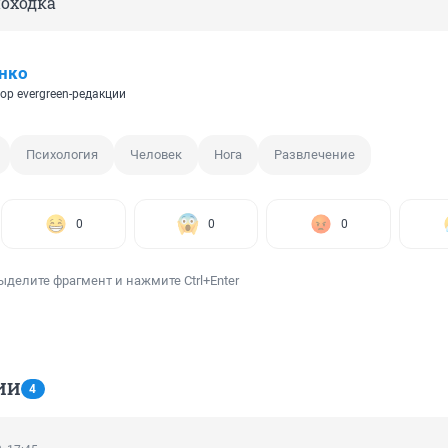
оходка
нко
ор evergreen-редакции
Психология
Человек
Нога
Развлечение
0
0
0
ыделите фрагмент и нажмите Ctrl+Enter
ИИ
4