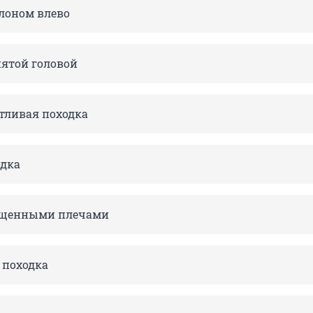
клоном влево
нятой головой
етливая походка
дка
пущенными плечами
 походка