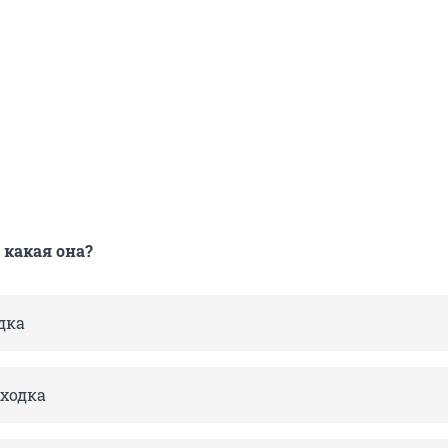
 какая она?
дка
ходка