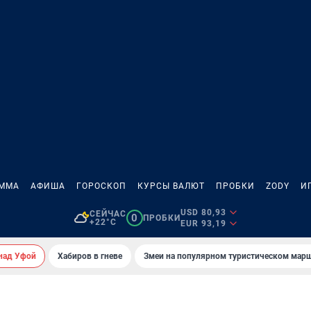
АММА
АФИША
ГОРОСКОП
КУРСЫ ВАЛЮТ
ПРОБКИ
ZODY
И
USD 80,93
СЕЙЧАС
0
ПРОБКИ
+22°C
EUR 93,19
над Уфой
Хабиров в гневе
Змеи на популярном туристическом мар