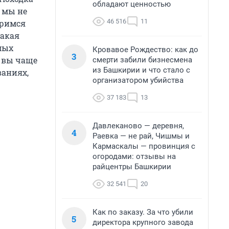
обладают ценностью
 мы не
46 516
11
тримся
какая
мых
Кровавое Рождество: как до
3
м вы чаще
смерти забили бизнесмена
из Башкирии и что стало с
ваниях,
организатором убийства
37 183
13
Давлеканово — деревня,
4
Раевка — не рай, Чишмы и
Кармаскалы — провинция с
огородами: отзывы на
райцентры Башкирии
32 541
20
Как по заказу. За что убили
5
директора крупного завода