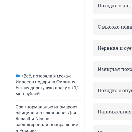
Походка с на
С высоко под
Нервная и су
Изящная похо
«Всё, потеряла я мужа»:
Ивлеева подарила Филиппу
Бегаку дорогущую лодку за 1,2
Походка с о
млн рублей
Эра «нормальных иномарок»
Напряженная
официально закончена. Для
Renault и Nissan
заблокировали возвращение
в Россию