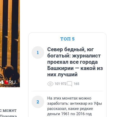
ТОП 5
Север бедный, юг
1
богатый: журналист
проехал все города
Башкирии — какой из
них лучший
101 972
165
На этих монетах можно
2
заработать: антиквар из Уфы
рассказал, какие редкие
с может
деньги 1961 по 2016 год
 Походка