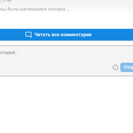
, 17:45
раны была шатающаяся походка...
Читать все комментарии
Отп