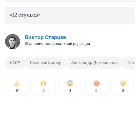
«12 стульев»
Виктор Старцев
Журналист национальной редакции
СССР
Советский актер
Александр Демьяненко
Натал
0
0
0
0
0