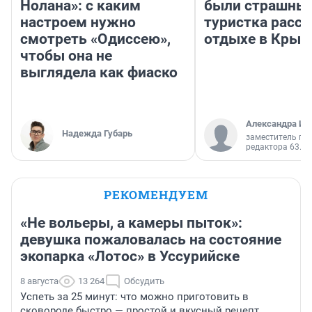
Нолана»: с каким
были страшные
настроем нужно
туристка расск
смотреть «Одиссею»,
отдыхе в Крым
чтобы она не
выглядела как фиаско
Александра Ис
Надежда Губарь
заместитель гл
редактора 63.RU
РЕКОМЕНДУЕМ
«Не вольеры, а камеры пыток»:
девушка пожаловалась на состояние
экопарка «Лотос» в Уссурийске
8 августа
13 264
Обсудить
Успеть за 25 минут: что можно приготовить в
сковороде быстро — простой и вкусный рецепт