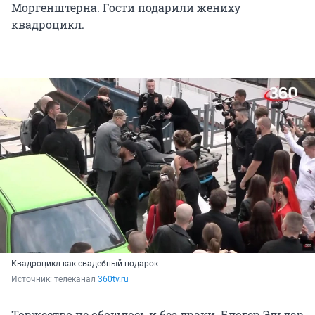
Моргенштерна. Гости подарили жениху
квадроцикл.
Квадроцикл как свадебный подарок
Источник: 
телеканал 
360tv.ru
Торжество не обошлось и без драки. Блогер Эльдар