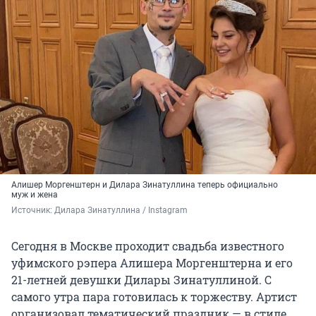
Алишер Моргенштерн и Дилара Зинатуллина теперь официально
муж и жена
Источник: 
Дилара Зинатуллина / Instagram
Сегодня в Москве проходит свадьба известного
уфимского рэпера Алишера Моргенштерна и его
21-летней девушки Дилары Зинатуллиной. С
самого утра пара готовилась к торжеству. Артист
организовал тематический праздник — в стиле