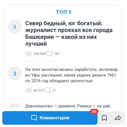
ТОП 5
Север бедный, юг богатый:
1
журналист проехал все города
Башкирии — какой из них
лучший
104 904
167
На этих монетах можно заработать: антиквар
2
из Уфы рассказал, какие редкие деньги 1961
по 2016 год обладают ценностью
46 927
11
Давлеканово — деревня, Раевка — не рай,
3
Чишмы и Кармаскалы — провинция с
36
огородами: отзывы на райцентры Башкирии
Комментарии
36 404
20