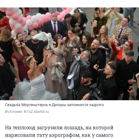
Свадьба Моргенштерна и Дилары запомнится надолго
Источник: 
N1s2.starhit.ru
На теплоход загрузили лошадь, на которой
нарисовали тату аэрографом, как у самого