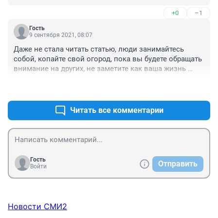
+0
–1
Гость
9 сентября 2021, 08:07
Даже не стала читать статью, люди занимайтесь 
собой, копайте свой огород, пока вы будете обращать 
внимание на других, не заметите как ваша жизнь 
пролетела, и пока все будут говорить и обращать 
+1
–0
внимания на любых артистов, вы поднимаете этих 
людей сами этого не осознавая, больше 
говорят,пишут вот для них и Слава.
Читать все комментарии
Гость
Отправить
Войти
Новости СМИ2