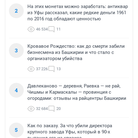
На этих монетах можно заработать: антиквар
2
из Уфы рассказал, какие редкие деньги 1961
по 2016 год обладают ценностью
46 534
11
Кровавое Рождество: как до смерти забили
3
бизнесмена из Башкирии и что стало с
организатором убийства
37 226
13
Давлеканово — деревня, Раевка — не рай,
4
Чишмы и Кармаскалы — провинция с
огородами: отзывы на райцентры Башкирии
32 684
20
Как по заказу. За что убили директора
5
крупного завода Уфы, который в 90-х