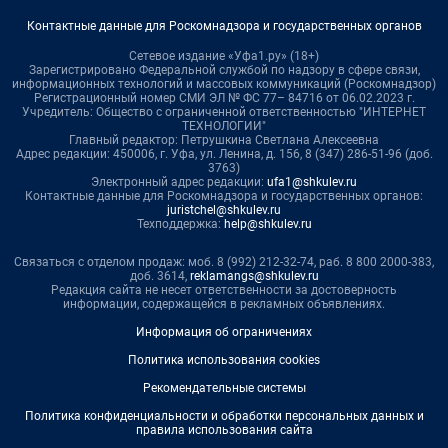
Контактные данные для Роскомнадзора и государственных органов
Сетевое издание «Уфа1.ру» (18+)
Зарегистрировано Федеральной службой по надзору в сфере связи,
информационных технологий и массовых коммуникаций (Роскомнадзор)
Регистрационный номер СМИ ЭЛ № ФС 77– 84716 от 06.02.2023 г.
Учредитель: Общество с ограниченной ответственностью "ИНТЕРНЕТ
ТЕХНОЛОГИИ"
Главный редактор: Петрушкина Светлана Алексеевна
Адрес редакции: 450006, г. Уфа, ул. Ленина, д. 156, 8 (347) 286-51-96 (доб.
3763)
Электронный адрес редакции:
ufa1@shkulev.ru
Контактные данные для Роскомнадзора и государственных органов:
juristchel@shkulev.ru
Техподдержка:
help@shkulev.ru
Связаться с отделом продаж: моб. 8 (992) 212-32-74, раб. 8 800 2000-383,
доб. 3614,
reklamangs@shkulev.ru
Редакция сайта не несет ответственности за достоверность
информации, содержащейся в рекламных объявлениях.
Информация об ограничениях
Политика использования cookies
Рекомендательные системы
Политика конфиденциальности и обработки персональных данных и
правила использования сайта