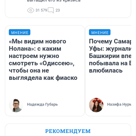
вытащил его из кризиса
31 579
23
МНЕНИЕ
МНЕНИЕ
«Мы видим нового
Почему Самара
Нолана»: с каким
Уфы: журналис
настроем нужно
Башкирии впе
смотреть «Одиссею»,
побывала на Во
чтобы она не
влюбилась
выглядела как фиаско
Надежда Губарь
Назифа Нурму
РЕКОМЕНДУЕМ