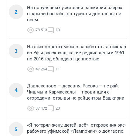
На популярных у жителей Башкирии озерах
2
открыли бассейн, но туристы довольны не
всем
78 513
19
На этих монетах можно заработать: антиквар
3
из Уфы рассказал, какие редкие деньги 1961
по 2016 год обладают ценностью
47 264
11
Давлеканово — деревня, Раевка — не рай,
4
Чишмы и Кармаскалы — провинция с
огородами: отзывы на райцентры Башкирии
37 472
20
«Я потерял жену, детей, всё»: откровения экс-
5
рабочего уфимской «Лампочки» о долгах по