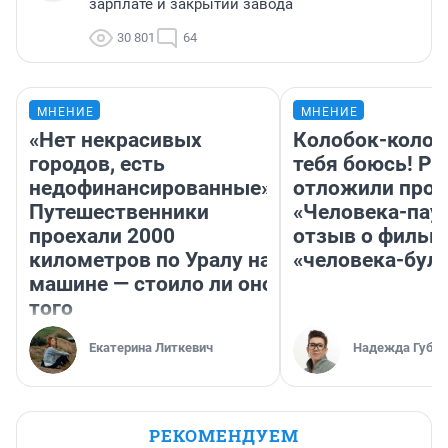
зарплате и закрытии завода
30 801
64
МНЕНИЕ
МНЕНИЕ
«Нет некрасивых
Колобок-колобо
городов, есть
тебя боюсь! Ра
недофинансированные».
отложили прок
Путешественники
«Человека-пау
проехали 2000
отзыв о фильм
километров по Уралу на
«человека-бул
машине — стоило ли оно
того
Екатерина Литкевич
Надежда Губар
РЕКОМЕНДУЕМ