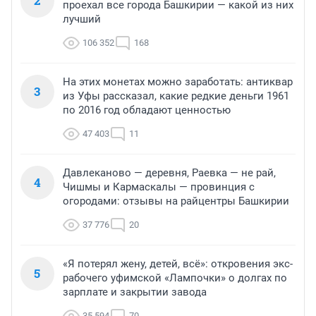
2
проехал все города Башкирии — какой из них
лучший
106 352
168
На этих монетах можно заработать: антиквар
3
из Уфы рассказал, какие редкие деньги 1961
по 2016 год обладают ценностью
47 403
11
Давлеканово — деревня, Раевка — не рай,
4
Чишмы и Кармаскалы — провинция с
огородами: отзывы на райцентры Башкирии
37 776
20
«Я потерял жену, детей, всё»: откровения экс-
5
рабочего уфимской «Лампочки» о долгах по
зарплате и закрытии завода
35 594
70