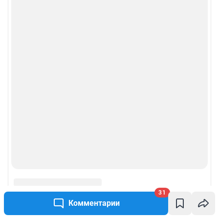
Пользовательское соглашение сервиса «Подписка без баннерной
рекламы»
© ООО «Сеть городских порталов»
© ООО «Интернет Технологии»
31
Комментарии