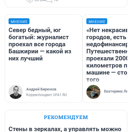
МНЕНИЕ
МНЕНИЕ
Север бедный, юг
«Нет некрасив
богатый: журналист
городов, есть
проехал все города
недофинансиро
Башкирии — какой из
Путешественн
них лучший
проехали 2000
километров по 
машине — стои
того
Андрей Бирюков
Екатерина Лит
Корреспондент UFA1.RU
РЕКОМЕНДУЕМ
Стены в зеркалах, а управлять можно