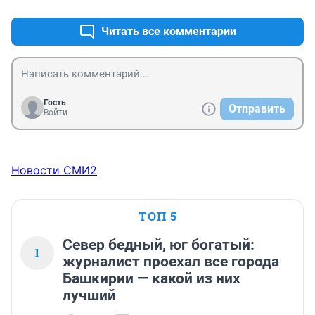
государственного экзамена прошёл в 16 регионах 
страны. В 2003 году эксперимент охватил 
Читать все комментарии
47 субъектов РФ, а в 2004 году — 65 регионов страны
Гость
Отправить
Войти
Новости СМИ2
ТОП 5
Север бедный, юг богатый:
1
журналист проехал все города
Башкирии — какой из них
лучший