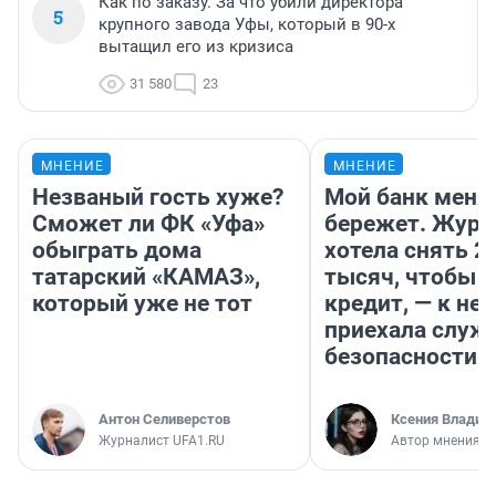
Как по заказу. За что убили директора
5
крупного завода Уфы, который в 90-х
вытащил его из кризиса
31 580
23
МНЕНИЕ
МНЕНИЕ
Незваный гость хуже?
Мой банк меня
Сможет ли ФК «Уфа»
бережет. Журн
обыграть дома
хотела снять 2
татарский «КАМАЗ»,
тысяч, чтобы п
который уже не тот
кредит, — к не
приехала служ
безопасности
Антон Селиверстов
Ксения Владим
Журналист UFA1.RU
Автор мнения