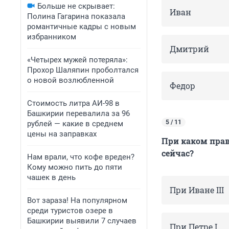
Больше не скрывает:
Иван
Полина Гагарина показала
романтичные кадры с новым
избранником
Дмитрий
«Четырех мужей потеряла»:
Прохор Шаляпин проболтался
о новой возлюбленной
Федор
Стоимость литра АИ-98 в
Башкирии перевалила за 96
5 / 11
рублей — какие в среднем
цены на заправках
При каком пра
сейчас?
Нам врали, что кофе вреден?
Кому можно пить до пяти
чашек в день
При Иване III
Вот зараза! На популярном
среди туристов озере в
Башкирии выявили 7 случаев
При Петре I