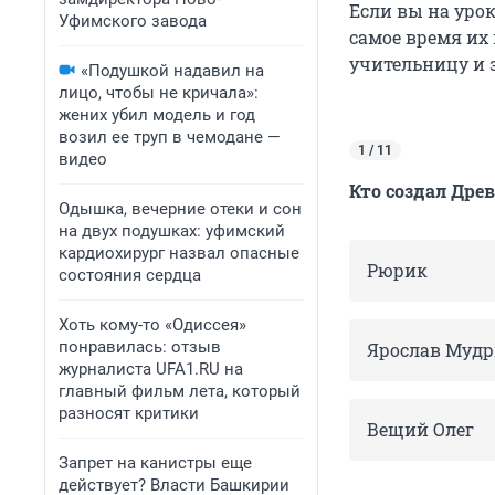
Если вы на урок
Уфимского завода
самое время их 
учительницу и з
«Подушкой надавил на
лицо, чтобы не кричала»:
жених убил модель и год
возил ее труп в чемодане —
1 / 11
видео
Кто создал Дре
Одышка, вечерние отеки и сон
на двух подушках: уфимский
кардиохирург назвал опасные
Рюрик
состояния сердца
Хоть кому-то «Одиссея»
понравилась: отзыв
Ярослав Муд
журналиста UFA1.RU на
главный фильм лета, который
разносят критики
Вещий Олег
Запрет на канистры еще
действует? Власти Башкирии