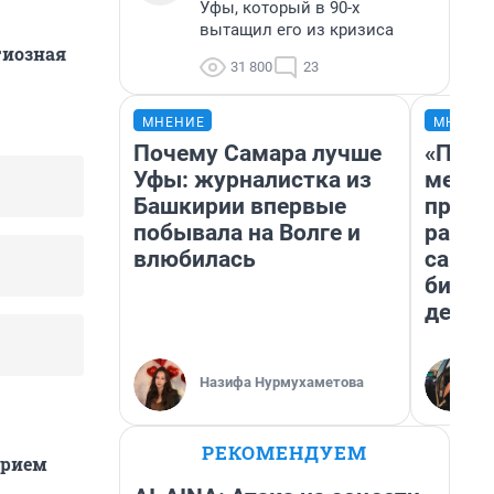
Уфы, который в 90-х
вытащил его из кризиса
гиозная
31 800
23
МНЕНИЕ
МНЕНИ
Почему Самара лучше
«Поку
Уфы: журналистка из
мешке
Башкирии впервые
предп
побывала на Волге и
расска
влюбилась
самом
бизне
дешев
Назифа Нурмухаметова
РЕКОМЕНДУЕМ
трием