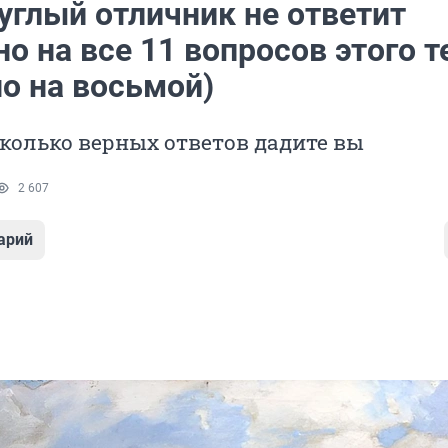
углый отличник не ответит
о на все 11 вопросов этого т
о на восьмой)
сколько верных ответов дадите вы
2 607
арий