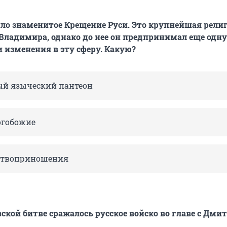
шло знаменитое Крещение Руси. Это крупнейшая рели
Владимира, однако до нее он предпринимал еще одну
 изменения в эту сферу. Какую?
ый языческий пантеон
огобожие
ртвоприношения
вской битве сражалось русское войско во главе с Дми