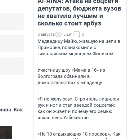
AI-AINA: Атака на соцсети
депутатов, бюджета вузов
не хватило лучшим и
сколько стоит арбуз
5 августа
5 291
3
Медведицу Майю, жившую на цепи в
Приморье, познакомили с
гималайским медведем Фиником
Участницу шоу «Мама в 16» из
Волгограда обвинили в
домогательствах к младенцу
«Я не жалуюсь». Строитель лишился
рук и ног и стал звездой соцсетей:
сына. Как
как он живет и почему его семью
искал весь Узбекистан
«На 18 отдыхающих 18 поваров». Как