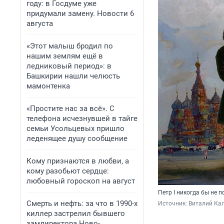
году: в Госдуме уже
придумали замену. Новости 6
августа
«Этот малыш бродил по
нашим землям ещё в
ледниковый период»: в
Башкирии нашли челюсть
мамонтенка
«Простите нас за всё». С
телефона исчезнувшей в тайге
семьи Усольцевых пришло
леденящее душу сообщение
Кому признаются в любви, а
кому разобьют сердце:
любовный гороскоп на август
Петр I никогда бы не 
Смерть и нефть: за что в 1990-х
Источник: 
Виталий Кал
киллер застрелил бывшего
замдиректора Ново-