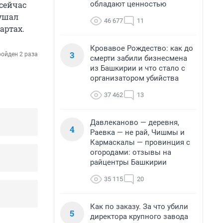
обладают ценностью
 сейчас
лушал
46 677
11
артах.
Кровавое Рождество: как до
3
ойден 2 раза
смерти забили бизнесмена
из Башкирии и что стало с
организатором убийства
37 462
13
Давлеканово — деревня,
4
Раевка — не рай, Чишмы и
Кармаскалы — провинция с
огородами: отзывы на
райцентры Башкирии
35 115
20
Как по заказу. За что убили
5
директора крупного завода