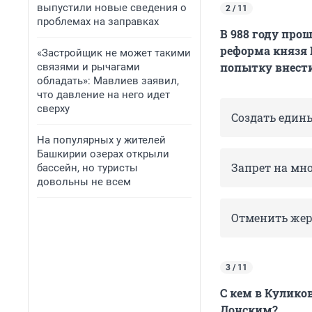
выпустили новые сведения о
2 / 11
проблемах на заправках
В 988 году про
реформа князя 
«Застройщик не может такими
попытку внести
связями и рычагами
обладать»: Мавлиев заявил,
что давление на него идет
сверху
Создать един
На популярных у жителей
Башкирии озерах открыли
Запрет на мн
бассейн, но туристы
довольны не всем
Отменить же
3 / 11
С кем в Кулико
Донским?