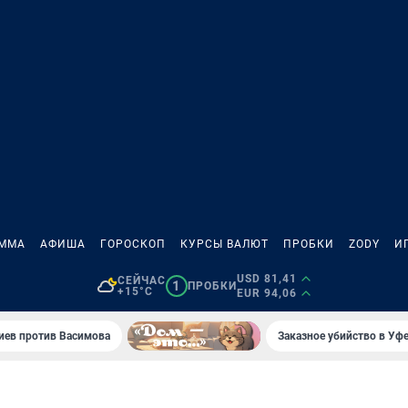
АММА
АФИША
ГОРОСКОП
КУРСЫ ВАЛЮТ
ПРОБКИ
ZODY
И
USD 81,41
СЕЙЧАС
1
ПРОБКИ
+15°C
EUR 94,06
иев против Васимова
Заказное убийство в Уфе