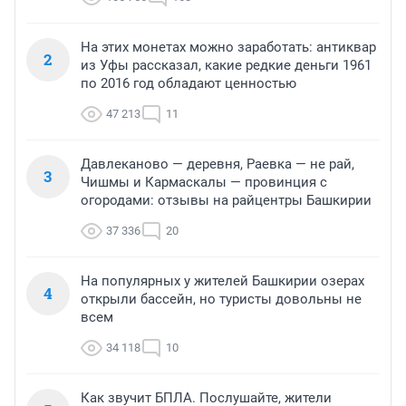
На этих монетах можно заработать: антиквар
2
из Уфы рассказал, какие редкие деньги 1961
по 2016 год обладают ценностью
47 213
11
Давлеканово — деревня, Раевка — не рай,
3
Чишмы и Кармаскалы — провинция с
огородами: отзывы на райцентры Башкирии
37 336
20
На популярных у жителей Башкирии озерах
4
открыли бассейн, но туристы довольны не
всем
34 118
10
Как звучит БПЛА. Послушайте, жители