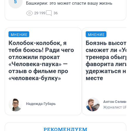
5
Башкирии: это может спасти вашу жизнь
29 199
36
МНЕНИЕ
МНЕНИЕ
Колобок-колобок, я
Боязнь высоты
тебя боюсь! Ради чего
сможет ли «Уфа
отложили прокат
тренера обыгр
«Человека-паука» —
фаворита лиги 
отзыв о фильме про
удержаться на
«человека-булку»
месте
Антон Селивер
Надежда Губарь
Журналист UFA1
РЕКОМЕНДУЕМ