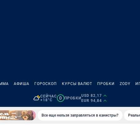
АММА
АФИША
ГОРОСКОП
КУРСЫ ВАЛЮТ
ПРОБКИ
ZODY
И
USD 82,17
СЕЙЧАС
0
ПРОБКИ
+18°C
EUR 94,84
Все еще нельзя заправляться в канистры?
Реаль