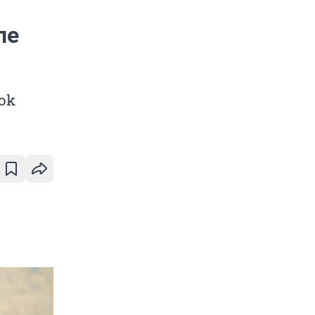
ле
ok