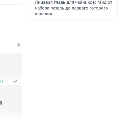
Лицевая гладь для чайников: гайд от
набора петель до первого готового
изделия
+1
–0
й 
+1
–0