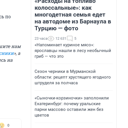
«Расходы на топливо
колоссальные»: как
многодетная семья едет
сь по
на автодоме из Барнаула в
Турцию — фото
23 часа
12 631
5
«Напоминает куриное мясо»:
шите нам
ярославцы нашли в лесу необычный
сники
», а
гриб — что это
есь на
Сезон черники в Мурманской
области: рецепт хрустящего ягодного
штруделя за полчаса
«Сыночки-корзиночки» заполонили
Екатеринбург: почему уральские
парни массово оставили жен без
цветов
0