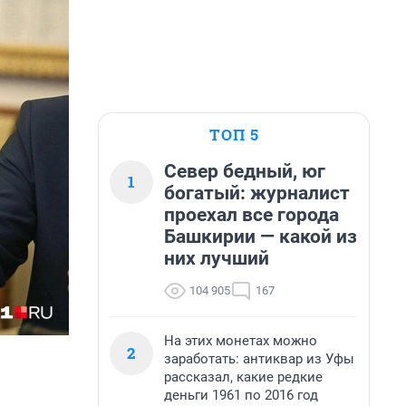
ТОП 5
Север бедный, юг
1
богатый: журналист
проехал все города
Башкирии — какой из
них лучший
104 905
167
На этих монетах можно
2
заработать: антиквар из Уфы
рассказал, какие редкие
деньги 1961 по 2016 год