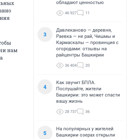
обладают ценностью
льных
давно
46 927
11
ания
Давлеканово — деревня,
3
Раевка — не рай, Чишмы и
чтобы
Кармаскалы — провинция с
огородами: отзывы на
ачи нам
райцентры Башкирии
а
36 404
20
Как звучит БПЛА.
4
Послушайте, жители
Башкирии: это может спасти
вашу жизнь
28 737
36
На популярных у жителей
5
Башкирии озерах открыли