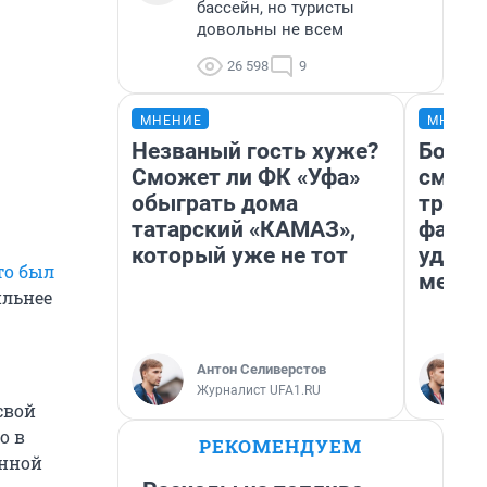
бассейн, но туристы
довольны не всем
26 598
9
МНЕНИЕ
МНЕНИ
Незваный гость хуже?
Боязн
Сможет ли ФК «Уфа»
сможе
обыграть дома
трене
татарский «КАМАЗ»,
фавор
который уже не тот
удерж
то был
месте
ильнее
Антон Селиверстов
Журналист UFA1.RU
свой
о в
РЕКОМЕНДУЕМ
енной