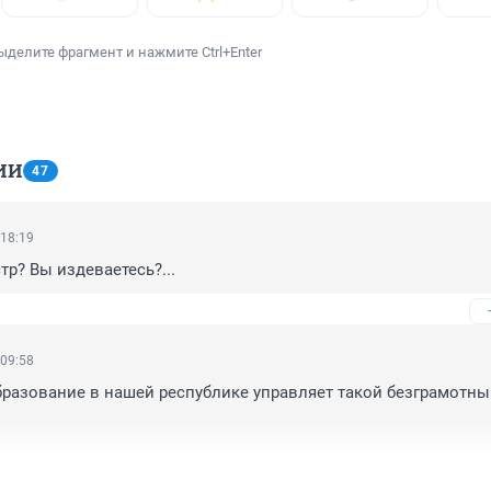
ыделите фрагмент и нажмите Ctrl+Enter
ИИ
47
 18:19
тр? Вы издеваетесь?...
 09:58
бразование в нашей республике управляет такой безграмотны
десь все националистические разговоры!

оить мир в своем крае, а мы тут грыземся (