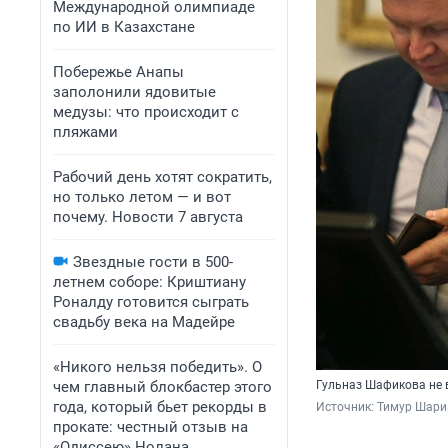
Международной олимпиаде
по ИИ в Казахстане
Побережье Анапы
заполонили ядовитые
медузы: что происходит с
пляжами
Рабочий день хотят сократить,
но только летом — и вот
почему. Новости 7 августа
Звездные гости в 500-
летнем соборе: Криштиану
Роналду готовится сыграть
свадьбу века на Мадейре
«Никого нельзя победить». О
чем главный блокбастер этого
Гульназ Шафикова не в
года, который бьет рекорды в
Источник: 
Тимур Шари
прокате: честный отзыв на
«Одиссею» Нолана