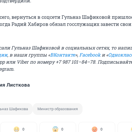
подтвердили.
всего, вернуться в соцсети Гульназ Шафиковой пришло
когда Радий Хабиров обязал госслужащих завести свои
сали Гульназ Шафиковой в социальных сетях, то напи
ции
, в наши группы «
ВКонтакте
»,
Facebook
и «
Одноклас
p или Viber по номеру +7 987 101–84–78. Подписывайт
legram
.
ия Листкова
льназ Шафикова
Министр образования
0
0
0