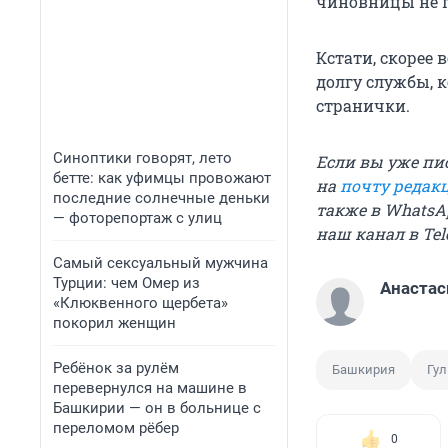
чиновницы не 
Кстати, скорее 
долгу службы, 
странички.
Синоптики говорят, лето
Если вы уже пи
бетте: как уфимцы провожают
на
почту редак
последние солнечные деньки
также в WhatsAp
— фоторепортаж с улиц
наш канал в Te
Самый сексуальный мужчина
Турции: чем Омер из
Анастас
«Клюквенного щербета»
покорил женщин
Ребёнок за рулём
Башкирия
Гу
перевернулся на машине в
Башкирии — он в больнице с
переломом рёбер
0