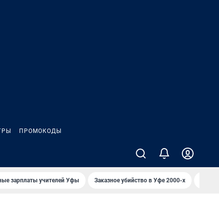
ГРЫ
ПРОМОКОДЫ
ные зарплаты учителей Уфы
Заказное убийство в Уфе 2000-х
Каким