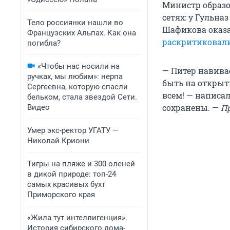
Министр образо
сетях: у Гульна
Тело россиянки нашли во
Шафикова оказа
Французских Альпах. Как она
раскритиковали
погибла?
«Чтобы нас носили на
— Питер навивае
ручках, мы любим»: нерпа
быть на открыти
Сергеевна, которую спасли
всем! — написа
бельком, стала звездой Сети.
сохранены. —
П
Видео
Умер экс-ректор УГАТУ —
Николай Криони
Тигры на пляже и 300 оленей
в дикой природе: топ-24
самых красивых бухт
Приморского края
«Жила тут интеллигенция».
История сибирского дома-