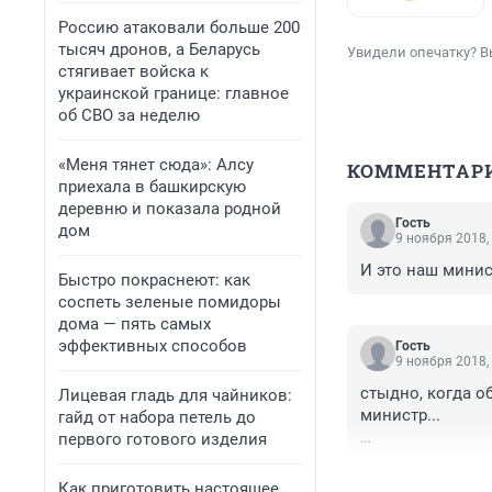
Россию атаковали больше 200
тысяч дронов, а Беларусь
Увидели опечатку? В
стягивает войска к
украинской границе: главное
об СВО за неделю
«Меня тянет сюда»: Алсу
КОММЕНТАР
приехала в башкирскую
деревню и показала родной
Гость
дом
9 ноября 2018,
И это наш минис
Быстро покраснеют: как
соспеть зеленые помидоры
дома — пять самых
эффективных способов
Гость
9 ноября 2018,
стыдно, когда о
Лицевая гладь для чайников:
министр...

гайд от набора петель до
первого готового изделия
и прекращайте з
надо вместе стр
Как приготовить настоящее