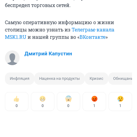
беспредел торговых сетей.
Самую оперативную информацию о жизни
столицы можно узнать из
Телеграм-канала
MSK1.RU
и нашей группы во «
ВКонтакте
»
Дмитрий Капустин
Инфляция
Наценка на продукты
Кризис
Обнищание 
0
0
0
1
1