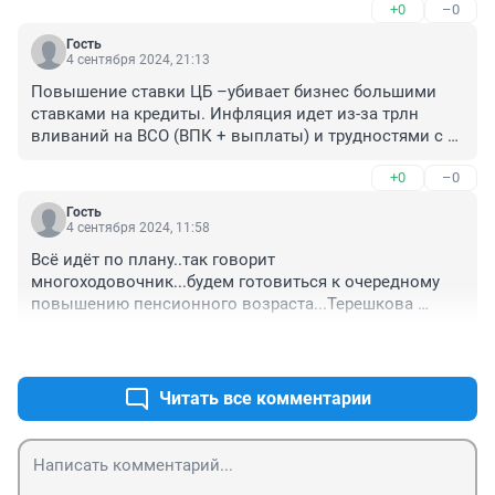
+0
–0
Гость
4 сентября 2024, 21:13
Повышение ставки ЦБ –убивает бизнес большими 
ставками на кредиты. Инфляция идет из-за трлн 
вливаний на ВСО (ВПК + выплаты) и трудностями с 
импортом (про импортозамещение – даже говорить 
+0
–0
смешно). По этому ставка ЦБ никак не может 
повлиять на инфляцию
Гость
4 сентября 2024, 11:58
Всё идёт по плану..так говорит 
многоходовочник...будем готовиться к очередному 
повышению пенсионного возраста...Терешкова 
снова похвастается мешками писем от ткачих..
+0
–0
Читать все комментарии