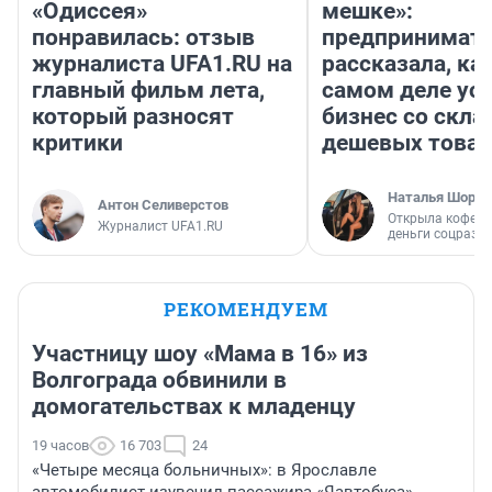
«Одиссея»
мешке»:
понравилась: отзыв
предпринимат
журналиста UFA1.RU на
рассказала, как
главный фильм лета,
самом деле ус
который разносят
бизнес со скл
критики
дешевых това
Наталья Шорох
Антон Селиверстов
Открыла кофейн
Журналист UFA1.RU
деньги соцразв
РЕКОМЕНДУЕМ
Участницу шоу «Мама в 16» из
Волгограда обвинили в
домогательствах к младенцу
19 часов
16 703
24
«Четыре месяца больничных»: в Ярославле