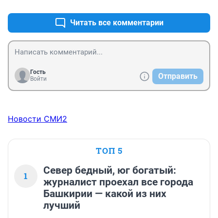
спецодежда, логистика для всех итд итд – на круг 
сходу наберется 20-30 компаний – и с каждой 
Читать все комментарии
дополнительно по 5%). А потом читаем – за май-июнь 
хлеб подорожал на 18%... А в итоге – все уйдет на СВО
Гость
Отправить
Войти
Новости СМИ2
ТОП 5
Север бедный, юг богатый:
1
журналист проехал все города
Башкирии — какой из них
лучший