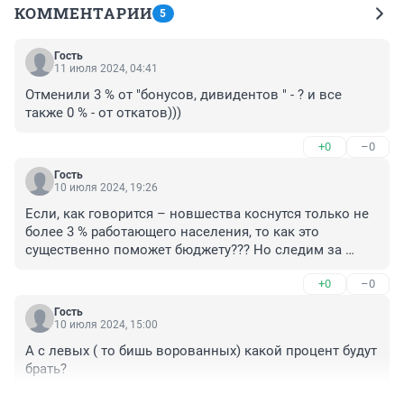
КОММЕНТАРИИ
5
Гость
11 июля 2024, 04:41
Отменили 3 % от "бонусов, дивидентов " - ? и все 
также 0 % - от откатов)))
+0
–0
Гость
10 июля 2024, 19:26
Если, как говорится – новшества коснутся только не 
более 3 % работающего населения, то как это 
существенно поможет бюджету??? Но следим за 
руками – главное в этой налоговой реформе (а ни как 
+0
–0
не ее «донастройка») – увеличение налога на 
прибыль предприятий с 20 до 25%! То есть это 
Гость
увеличение на 5% коснется всего. Для примера – 
10 июля 2024, 15:00
просто посчитайте на вскидку – сколько предприятий 
А с левых ( то бишь ворованных) какой процент будут 
участвует в процессе, чтобы буханка хлеба попала на 
брать?
прилавок (кто выращивает пшеницу, изготавливает 
комбайны, делает дизель, выпекает хлеб из муки, 
+0
–0