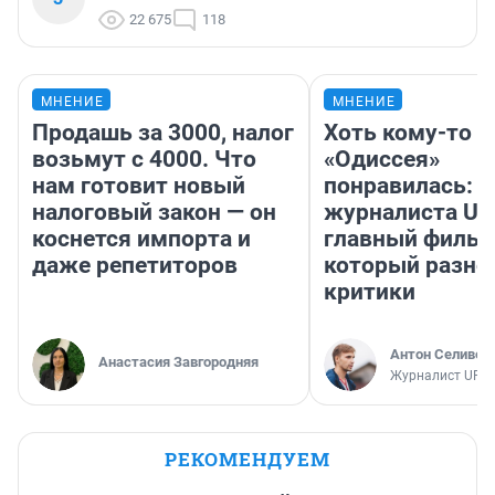
22 675
118
МНЕНИЕ
МНЕНИЕ
Продашь за 3000, налог
Хоть кому-то
возьмут с 4000. Что
«Одиссея»
нам готовит новый
понравилась: 
налоговый закон — он
журналиста UF
коснется импорта и
главный фильм
даже репетиторов
который разно
критики
Антон Селивер
Анастасия Завгородняя
Журналист UFA1
РЕКОМЕНДУЕМ