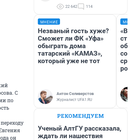
22 642
114
МНЕНИЕ
МНЕНИ
Незваный гость хуже?
«В 19
Сможет ли ФК «Уфа»
строи
обыграть дома
обвал
татарский «КАМАЗ»,
совет
который уже не тот
сравн
росси
кий
сова. С
Антон Селиверстов
ии по
Журналист UFA1.RU
ость
РЕКОМЕНДУЕМ
 переходу
Ученый АлтГУ рассказала,
Евгения
ждать ли нашествия
года он