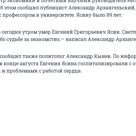
стр экономики и почетный научный руководитель НИ
Об этом сообщил публицист Александр Архангельский
с профессором в университете. Ясину было 89 лет.
 сегодня утром умер Евгений Григорьевич Ясин. Свет
ибо судьбе за знакомство,— написал Александр Арханг
 сообщил также политолог Александр Кынев. По инф
 в конце августа Евгения Ясина госпитализировали с 
 и проблемами с работой сердца.