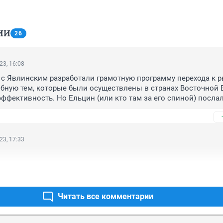
ИИ
26
23, 16:08
с Явлинским разработали грамотную программу перехода к р
бную тем, которые были осуществлены в странах Восточной 
ффективность. Но Ельцин (или кто там за его спиной) послал 
одальше и отдал страну на разграбление по Чубайсу-Гайдару. Т
о не виновен в произошедшем безобразии.
23, 17:33
Читать все комментарии