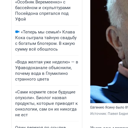
«Особняк Веремеенко» с
бассейном и скульптурами
Посейдона спрятался под
Уфой
«Теперь мы семья!» Клава
Кока сыграла тайную свадьбу
с богатым блогером. В какую
сумму всё обошлось
«Вода желтая уже неделю» — в
Уфаводоканале объяснили,
почему вода в Глумилино
странного цвета
«Сами кормите свои будущие
опухоли». Биолог назвал
продукты, которые приводят к
Евгению Ясину было 8
онкологии, сам он их никогда
Источник: 
Павел Бедн
не ест
Один переход по ссылке