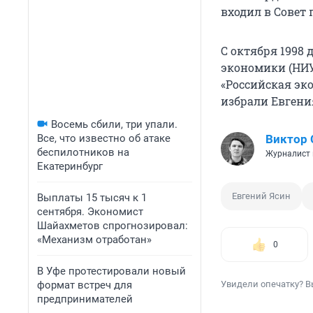
входил в Совет
С октября 1998
экономики (НИУ 
«Российская эк
избрали Евгени
Восемь сбили, три упали.
Все, что известно об атаке
Виктор 
беспилотников на
Журналист 
Екатеринбург
Евгений Ясин
Выплаты 15 тысяч к 1
сентября. Экономист
Шайахметов спрогнозировал:
«Механизм отработан»
0
В Уфе протестировали новый
формат встреч для
Увидели опечатку? В
предпринимателей