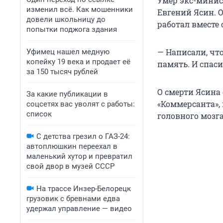
Умер экс-мини
изменил всё. Как мошенники
Евгений Ясин. 
довели школьницу до
работал вместе 
попытки поджога здания
— Написали, что
Уфимец нашел медную
копейку 19 века и продает её
память. И спас
за 150 тысяч рублей
О смерти Ясина
За какие публикации в
«Коммерсанта»,
соцсетях вас уволят с работы:
список
головного мозга
С детства грезил о ГАЗ-24:
автоплюшкин переехал в
маленький хутор и превратил
свой двор в музей СССР
На трассе Инзер-Белорецк
грузовик с бревнами едва
удержал управление — видео