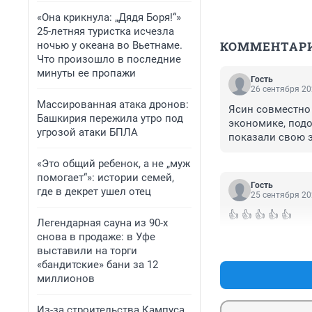
«Она крикнула: „Дядя Боря!“»
25-летняя туристка исчезла
КОММЕНТАР
ночью у океана во Вьетнаме.
Что произошло в последние
минуты ее пропажи
Гость
26 сентября 20
Массированная атака дронов:
Ясин совместно 
Башкирия пережила утро под
экономике, подо
угрозой атаки БПЛА
показали свою э
программу куда п
«Это общий ребенок, а не „муж
Ясин совершенн
помогает“»: истории семей,
Гость
где в декрет ушел отец
25 сентября 20
👍 👍 👍 👍 👍
Легендарная сауна из 90-х
снова в продаже: в Уфе
выставили на торги
«бандитские» бани за 12
миллионов
Из-за строительства Кампуса