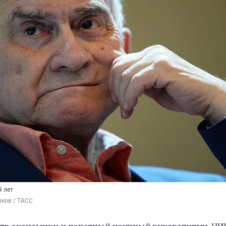
9 лет
яков / ТАСС