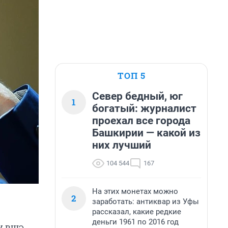
ТОП 5
Север бедный, юг
1
богатый: журналист
проехал все города
Башкирии — какой из
них лучший
104 544
167
На этих монетах можно
2
заработать: антиквар из Уфы
рассказал, какие редкие
деньги 1961 по 2016 год