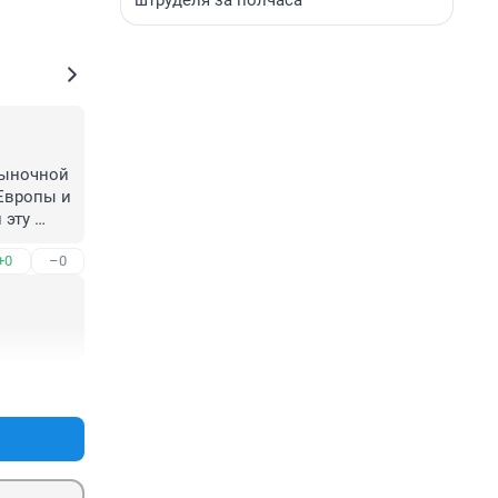
штруделя за полчаса
ыночной 
Европы и 
эту 
ак что 
+0
–0
+0
–0