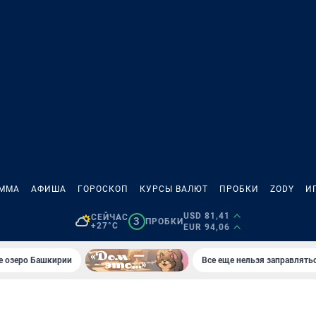
АММА
АФИША
ГОРОСКОП
КУРСЫ ВАЛЮТ
ПРОБКИ
ZODY
И
USD 81,41
СЕЙЧАС
3
ПРОБКИ
+27°C
EUR 94,06
е озеро Башкирии
Все еще нельзя заправлять