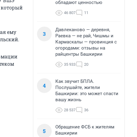
У ВШЭ
обладают ценностью
, который
46 807
11
Давлеканово — деревня,
лая ему
3
Раевка — не рай, Чишмы и
ельский.
Кармаскалы — провинция с
огородами: отзывы на
райцентры Башкирии
ормации
отеком
35 933
20
Как звучит БПЛА.
4
Послушайте, жители
Башкирии: это может спасти
вашу жизнь
28 537
36
Обращение ФСБ к жителям
5
Башкирии