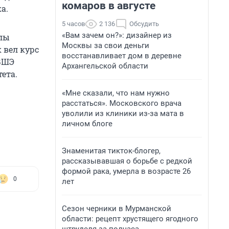
комаров в августе
а.
5 часов
2 136
Обсудить
«Вам зачем он?»: дизайнер из
олы
Москвы за свои деньги
 вел курс
восстанавливает дом в деревне
 ВШЭ
Архангельской области
ета.
«Мне сказали, что нам нужно
расстаться». Московского врача
уволили из клиники из-за мата в
личном блоге
Знаменитая тикток-блогер,
рассказывавшая о борьбе с редкой
формой рака, умерла в возрасте 26
0
лет
Сезон черники в Мурманской
области: рецепт хрустящего ягодного