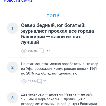
Новости СМИ2
ТОП 5
Север бедный, юг богатый:
1
журналист проехал все города
Башкирии — какой из них
лучший
105 683
167
На этих монетах можно заработать: антиквар
2
из Уфы рассказал, какие редкие деньги 1961
по 2016 год обладают ценностью
47 184
11
Давлеканово — деревня, Раевка — не рай,
3
Чишмы и Кармаскалы — провинция с
огородами: отзывы на райцентры Башкирии