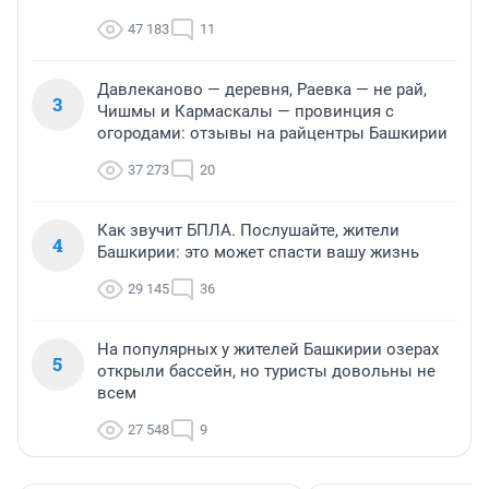
47 183
11
Давлеканово — деревня, Раевка — не рай,
3
Чишмы и Кармаскалы — провинция с
огородами: отзывы на райцентры Башкирии
37 273
20
Как звучит БПЛА. Послушайте, жители
4
Башкирии: это может спасти вашу жизнь
29 145
36
На популярных у жителей Башкирии озерах
5
открыли бассейн, но туристы довольны не
всем
27 548
9