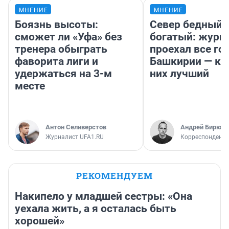
МНЕНИЕ
МНЕНИЕ
Боязнь высоты:
Север бедный,
сможет ли «Уфа» без
богатый: журн
тренера обыграть
проехал все го
фаворита лиги и
Башкирии — ка
удержаться на 3-м
них лучший
месте
Антон Селиверстов
Андрей Бирюко
Журналист UFA1.RU
Корреспондент 
РЕКОМЕНДУЕМ
Накипело у младшей сестры: «Она
уехала жить, а я осталась быть
хорошей»