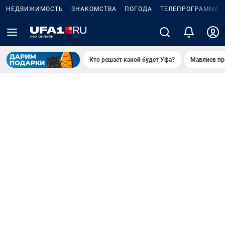
НЕДВИЖИМОСТЬ
ЗНАКОМСТВА
ПОГОДА
ТЕЛЕПРОГРАММА
Кто решает какой будет Уфа?
Мавлиев пр