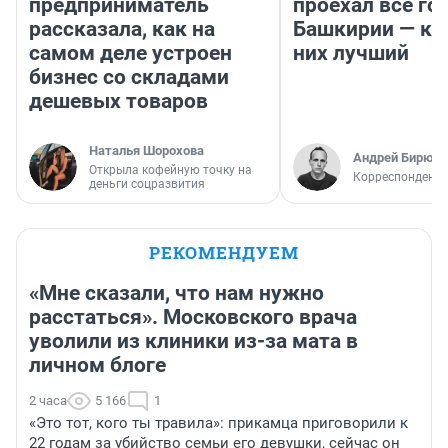
предприниматель
проехал все го
рассказала, как на
Башкирии — ка
самом деле устроен
них лучший
бизнес со складами
дешевых товаров
Наталья Шорохова
Андрей Бирюко
Открыла кофейную точку на
Корреспондент 
деньги соцразвития
РЕКОМЕНДУЕМ
«Мне сказали, что нам нужно
расстаться». Московского врача
уволили из клиники из-за мата в
личном блоге
2 часа
5 166
1
«Это тот, кого ты травила»: прикамца приговорили к
22 годам за убийство семьи его девушки, сейчас он