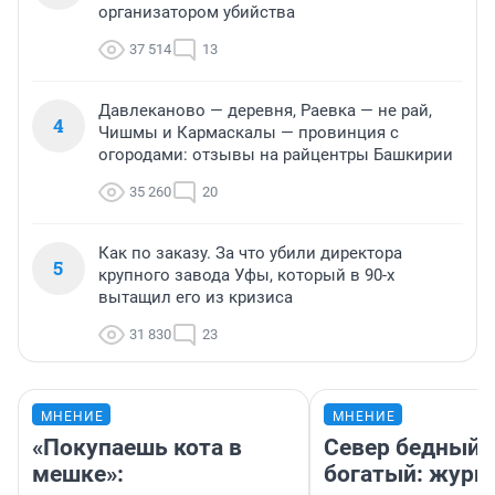
организатором убийства
37 514
13
Давлеканово — деревня, Раевка — не рай,
4
Чишмы и Кармаскалы — провинция с
огородами: отзывы на райцентры Башкирии
35 260
20
Как по заказу. За что убили директора
5
крупного завода Уфы, который в 90-х
вытащил его из кризиса
31 830
23
МНЕНИЕ
МНЕНИЕ
«Покупаешь кота в
Север бедный,
мешке»:
богатый: журн