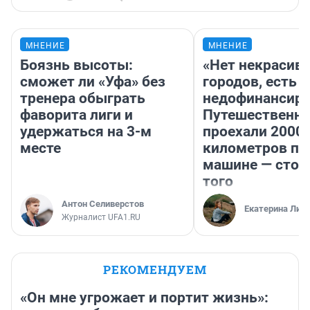
МНЕНИЕ
МНЕНИЕ
Боязнь высоты:
«Нет некрасив
сможет ли «Уфа» без
городов, есть
тренера обыграть
недофинансиро
фаворита лиги и
Путешественн
удержаться на 3-м
проехали 2000
месте
километров по 
машине — стои
того
Антон Селиверстов
Екатерина Лит
Журналист UFA1.RU
РЕКОМЕНДУЕМ
«Он мне угрожает и портит жизнь»: