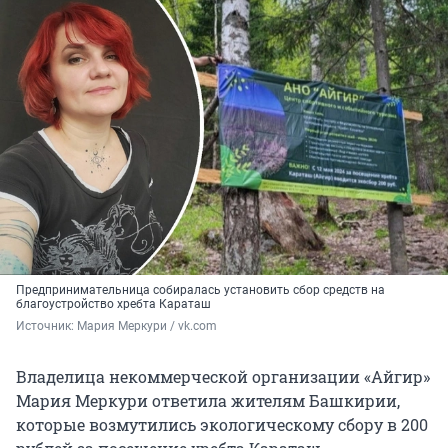
Предпринимательница собиралась установить сбор средств на
благоустройство хребта Караташ
Источник: 
Мария Меркури / vk.com
Владелица некоммерческой организации «Айгир»
Мария Меркури ответила жителям Башкирии,
которые возмутились экологическому сбору в 200