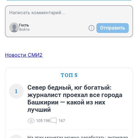
пригороде и не лезьте к Айгиру!
Гость
Отправить
Войти
Новости СМИ2
ТОП 5
Север бедный, юг богатый:
1
журналист проехал все города
Башкирии — какой из них
лучший
105 198
167
На этих монетах можно заработать: антиквар