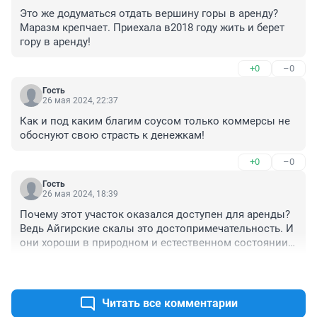
Это же додуматься отдать вершину горы в аренду? 
Маразм крепчает. Приехала в2018 году жить и берет 
гору в аренду!
+0
–0
Гость
26 мая 2024, 22:37
Как и под каким благим соусом только коммерсы не 
обоснуют свою страсть к денежкам!
+0
–0
Гость
26 мая 2024, 18:39
Почему этот участок оказался доступен для аренды? 
Ведь Айгирские скалы это достопримечательность. И 
они хороши в природном и естественном состоянии. 
Где там нашли грязь? Регулярно мусор вывозят и 
+0
–0
убирают. Гнать мошенников с Айгира! Чужие люди, 
хотят тупо нажиться на природе. Не понимают, что 
своими стройками все испортят. Не нужны вы там! 
Читать все комментарии
Благоустраивайте не дикие места, стройте глемпинг в 