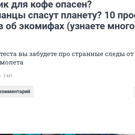
ик для кофе опасен?
ианцы спасут планету? 10 пр
в об экомифах (узнаете много
 теста вы забудете про странные следы от
амолета
2 441
 комментарий