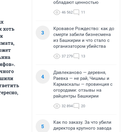
обладают ценностью
46 562
11
ых
х хоть
Кровавое Рождество: как до
3
смерти забили бизнесмена
 к
из Башкирии и что стало с
имата,
организатором убийства
может
37 279
13
Анна
ифов».
учного
Давлеканово — деревня,
4
ушили
Раевка — не рай, Чишмы и
Кармаскалы — провинция с
тветить
огородами: отзывы на
тересно,
райцентры Башкирии
32 894
20
Как по заказу. За что убили
5
директора крупного завода