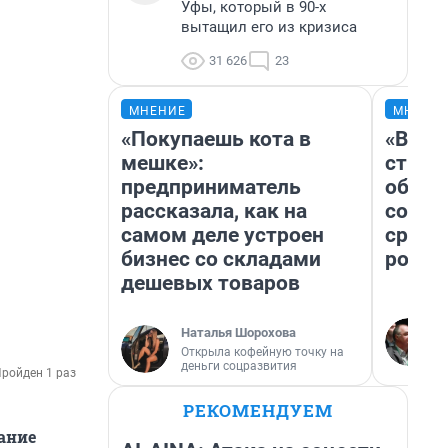
Уфы, который в 90-х
вытащил его из кризиса
31 626
23
МНЕНИЕ
МНЕНИ
«Покупаешь кота в
«В 19
мешке»:
строи
предприниматель
обвал
рассказала, как на
совет
самом деле устроен
сравн
бизнес со складами
росси
дешевых товаров
Наталья Шорохова
Открыла кофейную точку на
деньги соцразвития
ройден 1 раз
РЕКОМЕНДУЕМ
дание