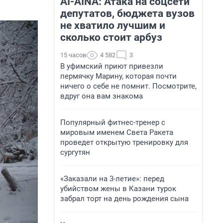
AI-AINA: Атака на соцсети
депутатов, бюджета вузов
не хватило лучшим и
сколько стоит арбуз
15 часов
4 582
3
В уфимский приют привезли
пермячку Марину, которая почти
ничего о себе не помнит. Посмотрите,
вдруг она вам знакома
Популярный фитнес-тренер с
мировым именем Света Ракета
проведет открытую тренировку для
сургутян
«Заказали на 3-летие»: перед
убийством жены в Казани турок
забрал торт на день рождения сына