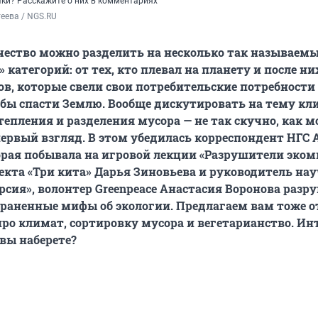
чки? Расскажите о них в комментариях
еева / NGS.RU
чество можно разделить на несколько так называем
 категорий: от тех, кто плевал на планету и после ни
нов, которые свели свои потребительские потребности
ы спасти Землю. Вообще дискутировать на тему кл
тепления и разделения мусора — не так скучно, как 
первый взгляд. В этом убедилась корреспондент НГС 
орая побывала на игровой лекции «Разрушители эком
екта «Три кита» Дарья Зиновьева и руководитель на
рсия», волонтер Greenpeace Анастасия Воронова разр
раненные мифы об экологии. Предлагаем вам тоже о
про климат, сортировку мусора и вегетарианство. Ин
 вы наберете?