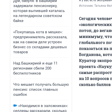
Дуй, бабуля: в Башкирии
А у вас есть экопривы
задержали пенсионерку,
Источник: 
Татьяна Фат
которая выпившей каталась
на легендарном советском
Сегодня челове
байке
«экологических»
потоп, до вега
«Покупаешь кота в мешке»:
минимуму, чтоб
предприниматель рассказала,
как на самом деле устроен
глобального по
бизнес со складами дешевых
показаться на 
товаров
Богданова, кот
Куратор экопро
Над Башкирией и еще 11
проекта «Науку
регионами сбили 200
самые распрост
беспилотников
на 10 вопросов 
сколько баллов
Что мешает получать большую
пенсию: список главных
ошибок
«Находимся в заложниках»:
селлеры рассказали, сколько