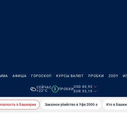
АММА
АФИША
ГОРОСКОП
КУРСЫ ВАЛЮТ
ПРОБКИ
ZODY
И
USD 80,93
СЕЙЧАС
3
ПРОБКИ
+22°C
EUR 93,19
опасность в Башкирии
Заказное убийство в Уфе 2000-х
Кто в Башкир