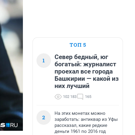
ТОП 5
Север бедный, юг
1
богатый: журналист
проехал все города
Башкирии — какой из
них лучший
102 183
165
На этих монетах можно
2
заработать: антиквар из Уфы
рассказал, какие редкие
деньги 1961 по 2016 год