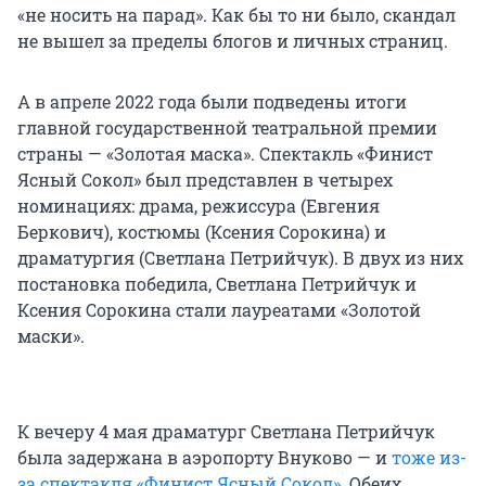
«не носить на парад». Как бы то ни было, скандал
не вышел за пределы блогов и личных страниц.
А в апреле 2022 года были подведены итоги
главной государственной театральной премии
страны — «Золотая маска». Спектакль «Финист
Ясный Сокол» был представлен в четырех
номинациях: драма, режиссура (Евгения
Беркович), костюмы (Ксения Сорокина) и
драматургия (Светлана Петрийчук). В двух из них
постановка победила, Светлана Петрийчук и
Ксения Сорокина стали лауреатами «Золотой
маски».
К вечеру 4 мая драматург Светлана Петрийчук
была задержана в аэропорту Внуково — и
тоже из-
за спектакля «Финист Ясный Сокол»
. Обеих