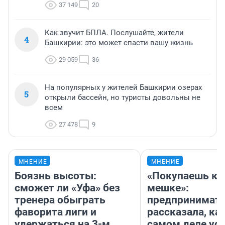
37 149
20
Как звучит БПЛА. Послушайте, жители
4
Башкирии: это может спасти вашу жизнь
29 059
36
На популярных у жителей Башкирии озерах
5
открыли бассейн, но туристы довольны не
всем
27 478
9
МНЕНИЕ
МНЕНИЕ
Боязнь высоты:
«Покупаешь ко
сможет ли «Уфа» без
мешке»:
тренера обыграть
предпринимат
фаворита лиги и
рассказала, как
удержаться на 3-м
самом деле ус