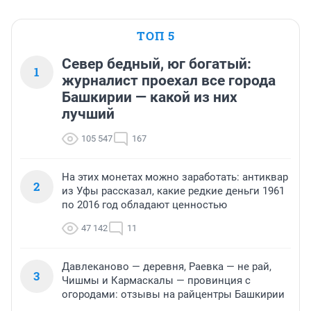
ТОП 5
Север бедный, юг богатый:
1
журналист проехал все города
Башкирии — какой из них
лучший
105 547
167
На этих монетах можно заработать: антиквар
2
из Уфы рассказал, какие редкие деньги 1961
по 2016 год обладают ценностью
47 142
11
Давлеканово — деревня, Раевка — не рай,
3
Чишмы и Кармаскалы — провинция с
огородами: отзывы на райцентры Башкирии