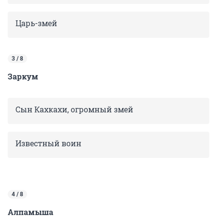
Царь-змей
3 / 8
Заркум
Сын Кахкахи, огромный змей
Известный воин
4 / 8
Алпамыша