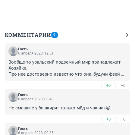
КОММЕНТАРИИ
9
Гость
6 апреля 2023, 12:51
Вообще-то уральский подземный мир принадлежит 
Хозяйке.

Про нее достоверно известно что она, будучи феей 
гор, не содержит ни рая ни ада, и вообще не имеет к 
+0
–0
людям особого интереса так как ее могущество не 
зависит от количества людских душ. (Именно этим 
Гость
она и отличается от всякого рода богов могущество 
6 апреля 2023, 08:48
которых зависит от количества душ людей 
Не смешите у башкирят только мёд и чак-чак😀
находящихся в их распоряжении: много душ - бог 
силен, мало - впадает в ничтожество.)

+0
–0
Поэтому похороненные в ее владениях могут 
Гость
6 апреля 2023, 00:35
спокойно себе лежать до скончания веков и никакие 