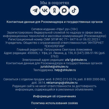
Мы в соцсетях
Контактные данные для Роскомнадзора и государственных органов
Сетевое издание «Уфа1.ру» (18+)
Зарегистрировано Федеральной службой по надзору в сфере связи,
информационных технологий и массовых коммуникаций (Роскомнадзор)
Регистрационный номер СМИ ЭЛ № ФС 77– 84716 от 06.02.2023 г.
Учредитель: Общество с ограниченной ответственностью "ИНТЕРНЕТ
ТЕХНОЛОГИИ"
Главный редактор: Петрушкина Светлана Алексеевна
Адрес редакции: 450006, г. Уфа, ул. Ленина, д. 156, 8 (347) 286-51-96 (доб.
3763)
Электронный адрес редакции:
ufa1@shkulev.ru
Контактные данные для Роскомнадзора и государственных органов:
juristchel@shkulev.ru
Техподдержка:
help@shkulev.ru
Связаться с отделом продаж: моб. 8 (992) 212-32-74, раб. 8 800 2000-383,
доб. 3614,
reklamangs@shkulev.ru
Редакция сайта не несет ответственности за достоверность
информации, содержащейся в рекламных объявлениях.
Информация об ограничениях
Политика использования cookies