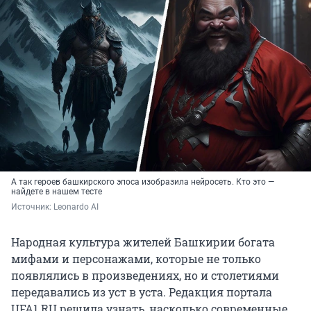
А так героев башкирского эпоса изобразила нейросеть. Кто это —
найдете в нашем тесте
Источник: 
Leonardo AI
Народная культура жителей Башкирии богата
мифами и персонажами, которые не только
появлялись в произведениях, но и столетиями
передавались из уст в уста. Редакция портала
UFA1.RU решила узнать, насколько современные