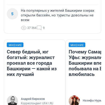
На популярных у жителей Башкирии озерах
5
открыли бассейн, но туристы довольны не
всем
27 364
9
МНЕНИЕ
МНЕНИЕ
Север бедный, юг
Почему Самара
богатый: журналист
Уфы: журналис
проехал все города
Башкирии впе
Башкирии — какой из
побывала на Во
них лучший
влюбилась
Андрей Бирюков
Назифа Нурму
Корреспондент UFA1.RU