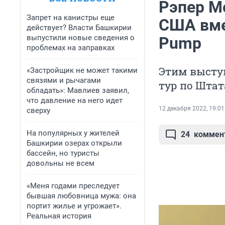
Рэпер М
Запрет на канистры еще
США вме
действует? Власти Башкирии
выпустили новые сведения о
Pump
проблемах на заправках
Этим высту
«Застройщик не может такими
связями и рычагами
тур по Шта
обладать»: Мавлиев заявил,
что давление на него идет
12 декабря 2022, 19:01
сверху
На популярных у жителей
24
коммен
Башкирии озерах открыли
бассейн, но туристы
довольны не всем
«Меня годами преследует
бывшая любовница мужа: она
портит жилье и угрожает».
Реальная история