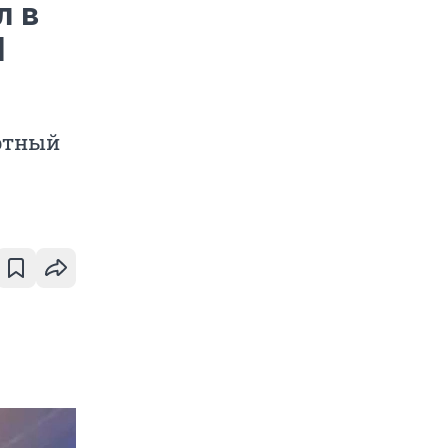
л в
l
ртный