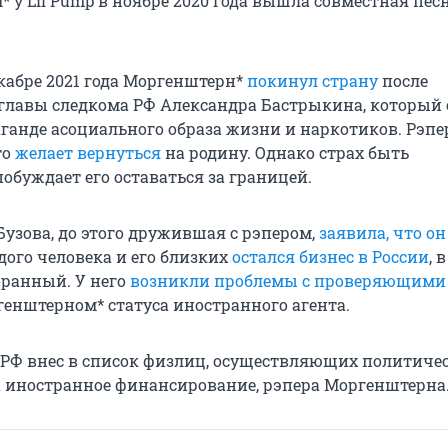
 у Lil Pump в ноябре 2020 года вышла совместная пес
кабре 2021 года Моргенштерн*
покинул страну
после
лавы следкома РФ Александра Бастрыкина, который
ганде асоциального образа жизни и наркотиков. Рэпе
то
желает вернуться
на родину. Однако страх быть
обуждает его оставаться за границей.
Бузова, до этого дружившая с рэпером,
заявила, что он
одого человека и его близких
остался бизнес в России
, в
оранный. У него
возникли проблемы с проверяющими
енштерном* статуса иностранного агента.
 РФ внес в список физлиц, осуществляющих политиче
а иностранное финансирование, рэпера Моргенштерна