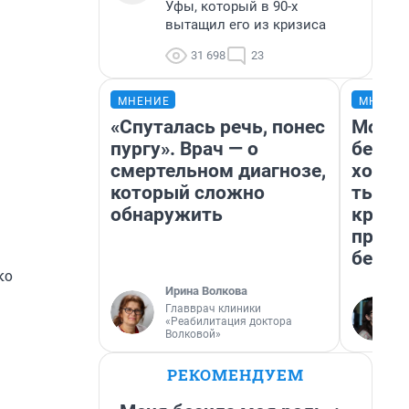
Уфы, который в 90-х
вытащил его из кризиса
31 698
23
МНЕНИЕ
МНЕНИ
«Спуталась речь, понес
Мой б
пургу». Врач — о
береж
смертельном диагнозе,
хотел
который сложно
тысяч
обнаружить
креди
приех
безоп
ко
Ирина Волкова
Главврач клиники
«Реабилитация доктора
Волковой»
РЕКОМЕНДУЕМ