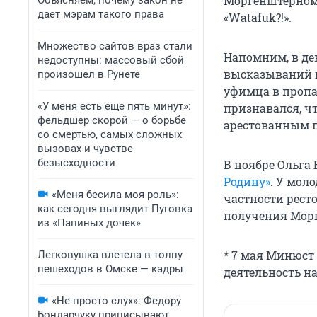
Моргенштерном*
Объясняем, почему закон не
дает мэрам такого права
«Watafuk?!».
Множество сайтов враз стали
Напомним, в де
недоступны: массовый сбой
высказываний г
произошел в Рунете
уфимца в пропа
«У меня есть еще пять минут»:
признавался, ч
фельдшер скорой — о борьбе
арестованным п
со смертью, самых сложных
вызовах и чувстве
безысходности
В ноябре Ольга 
Родину»
. У мол
«Меня бесила моя роль»:
частности рест
как сегодня выглядит Пуговка
получения Морг
из «Папиных дочек»
* 7 мая Минюст
Легковушка влетела в толпу
пешеходов в Омске — кадры
деятельность н
«Не просто слух»: Федору
Бондарчуку приписывают