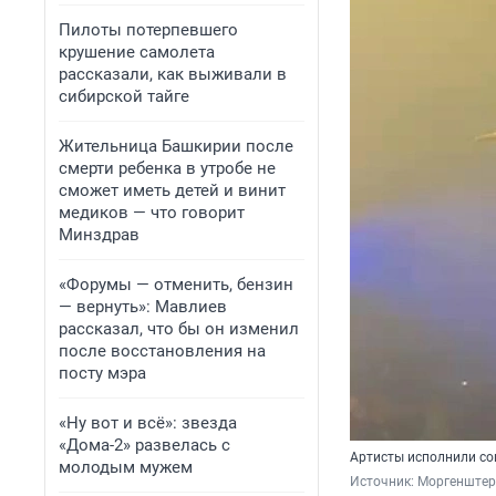
Пилоты потерпевшего
крушение самолета
рассказали, как выживали в
сибирской тайге
Жительница Башкирии после
смерти ребенка в утробе не
сможет иметь детей и винит
медиков — что говорит
Минздрав
«Форумы — отменить, бензин
— вернуть»: Мавлиев
рассказал, что бы он изменил
после восстановления на
посту мэра
«Ну вот и всё»: звезда
«Дома-2» развелась с
Артисты исполнили с
молодым мужем
Источник: 
Моргенштерн