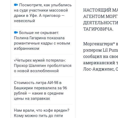
Посмотрите, как улыбались
НАСТОЯЩИЙ МА
на суде участники массовой
драки в Уфе. А приговор —
АГЕНТОМ МОРГ
невеселый
ДЕЯТЕЛЬНОСТИ
ТАГИРОВИЧА.
Больше не скрывает:
Полина Гагарина показала
романтичные кадры с новым
Моргенштерн* в
избранником
рэпером Lil Pum
сообщил на сво
«Четырех мужей потеряла»:
американский т
Прохор Шаляпин проболтался
Лос-Анджелес, 
о новой возлюбленной
Стоимость литра АИ-98 в
Башкирии перевалила за 96
рублей — какие в среднем
цены на заправках
Нам врали, что кофе вреден?
Кому можно пить до пяти