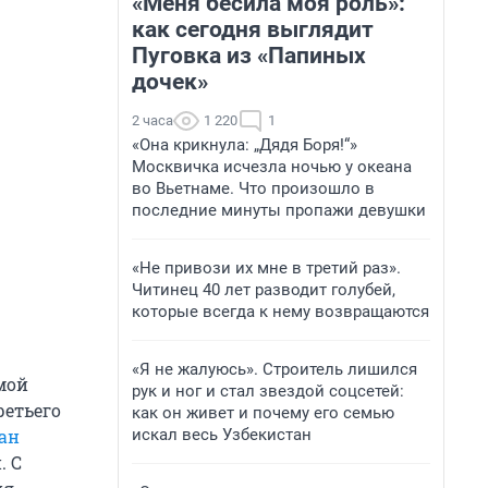
«Меня бесила моя роль»:
как сегодня выглядит
Пуговка из «Папиных
дочек»
2 часа
1 220
1
«Она крикнула: „Дядя Боря!“»
Москвичка исчезла ночью у океана
во Вьетнаме. Что произошло в
последние минуты пропажи девушки
«Не привози их мне в третий раз».
Читинец 40 лет разводит голубей,
которые всегда к нему возвращаются
«Я не жалуюсь». Строитель лишился
мой
рук и ног и стал звездой соцсетей:
ретьего
как он живет и почему его семью
искал весь Узбекистан
ан
. С