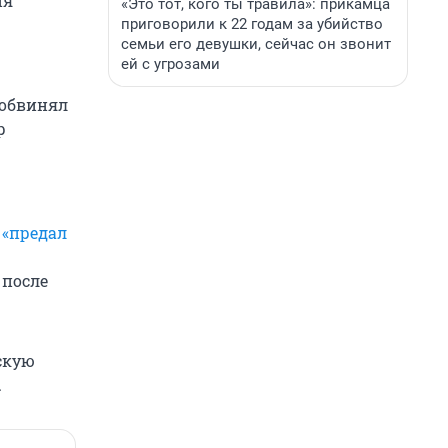
ня
«Это тот, кого ты травила»: прикамца
приговорили к 22 годам за убийство
семьи его девушки, сейчас он звонит
ей с угрозами
 обвинял
р
 «предал
после
скую
.