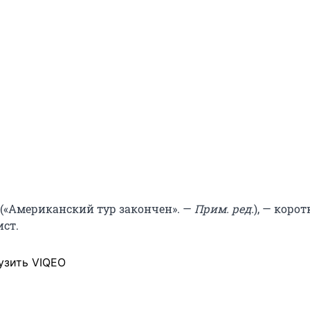
 («Американский тур закончен». —
Прим. ред.
), — корот
ист.
узить VIQEO