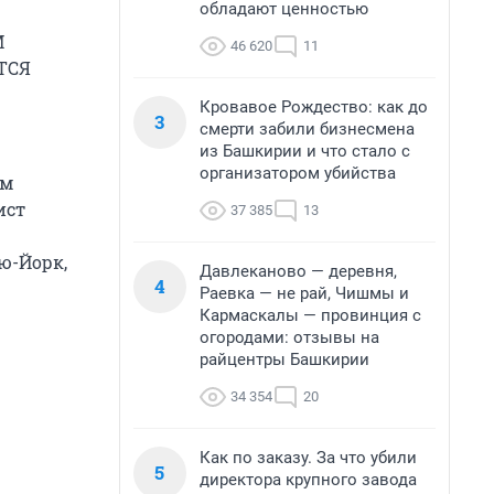
обладают ценностью
М
46 620
11
ТСЯ
Кровавое Рождество: как до
3
смерти забили бизнесмена
из Башкирии и что стало с
организатором убийства
им
ист
37 385
13
ю-Йорк,
Давлеканово — деревня,
4
Раевка — не рай, Чишмы и
Кармаскалы — провинция с
огородами: отзывы на
райцентры Башкирии
34 354
20
Как по заказу. За что убили
5
директора крупного завода