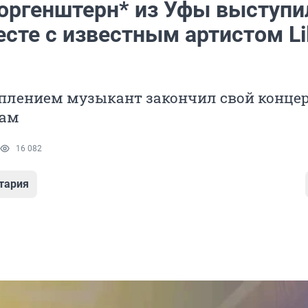
оргенштерн* из Уфы выступи
сте с известным артистом Li
плением музыкант закончил свой конце
там
16 082
тария