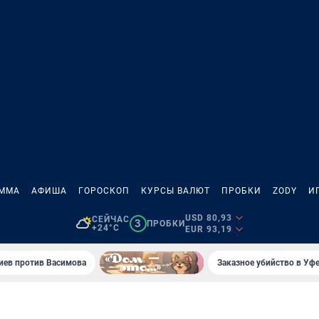
АММА
АФИША
ГОРОСКОП
КУРСЫ ВАЛЮТ
ПРОБКИ
ZODY
И
USD 80,93
СЕЙЧАС
3
ПРОБКИ
+24°C
EUR 93,19
иев против Васимова
Заказное убийство в Уфе