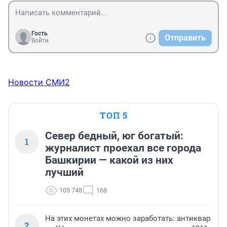
Гость
Отправить
Войти
Новости СМИ2
ТОП 5
Север бедный, юг богатый:
1
журналист проехал все города
Башкирии — какой из них
лучший
105 748
168
На этих монетах можно заработать: антиквар
2