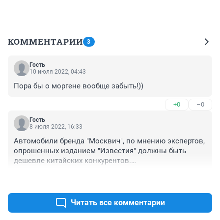
КОММЕНТАРИИ
3
Гость
10 июля 2022, 04:43
Пора бы о моргене вообще забыть!))
+0
–0
Гость
8 июля 2022, 16:33
Автомобили бренда "Москвич", по мнению экспертов, 
опрошенных изданием "Известия" должны быть 
дешевле китайских конкурентов.

Так, к примеру, Hyundai Creta и Kia Seltos продают за 2 
+0
–1
млн рублей и выше, то "Москвич" в базовой 
комплектации должен стоить от 1,5 до 2 млн. Об этом 
сообщает "Рамблер".
Читать все комментарии