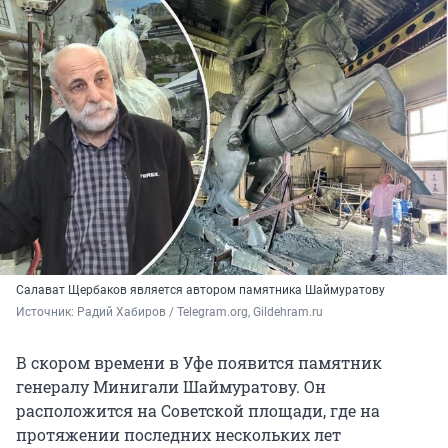
Салават Щербаков является автором памятника Шаймуратову
Источник: 
Радий Хабиров / Telegram.org, Gildehram.ru
В скором времени в Уфе появится памятник
генералу Минигали Шаймуратову. Он
расположится на Советской площади, где на
протяжении последних нескольких лет