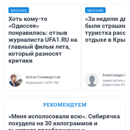
МНЕНИЕ
МНЕНИЕ
Хоть кому-то
«За неделю две
«Одиссея»
были страшные
понравилась: отзыв
туристка расск
журналиста UFA1.RU на
отдыхе в Крым
главный фильм лета,
который разносят
критики
Александра Ис
Антон Селиверстов
заместитель гл
Журналист UFA1.RU
редактора 63.RU
РЕКОМЕНДУЕМ
«Меня исполосовали всю». Сибирячка
похудела на 30 килограммов и