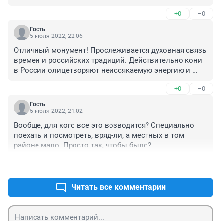
лямов, ничего личного.
+0
–0
Гость
5 июля 2022, 22:06
Отличный монумент! Прослеживается духовная связь 
времен и российских традиций. Действительно кони 
в России олицетворяют неиссякаемую энергию и 
стремление двигаться вперед. 

+0
–0
Седлать слонов, ослов, драконов - это как то не по 
российски и не по нашенски.
Гость
5 июля 2022, 21:02
Вообще, для кого все это возводится? Специально 
поехать и посмотреть, вряд-ли, а местных в том 
районе мало. Просто так, чтобы было?
+0
–0
Читать все комментарии