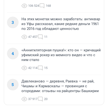
106 524
168
На этих монетах можно заработать: антиквар
3
из Уфы рассказал, какие редкие деньги 1961
по 2016 год обладают ценностью
47 457
11
«Аннигиляторная пушка!»: кто он — кричащий
4
уфимский рокер из мемного видео и что с
ним стало
42 114
15
Давлеканово — деревня, Раевка — не рай,
5
Чишмы и Кармаскалы — провинция с
огородами: отзывы на райцентры Башкирии
37 917
20