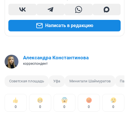
Написать в редакцию
Александра Константинова
корреспондент
Советская площадь
Уфа
Минигали Шаймуратов
Памя
0
0
0
0
0