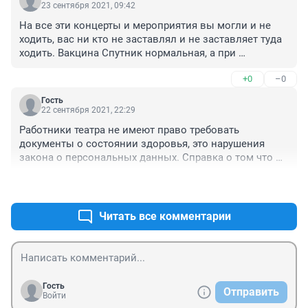
23 сентября 2021, 09:42
На все эти концерты и мероприятия вы могли и не 
ходить, вас ни кто не заставлял и не заставляет туда 
ходить. Вакцина Спутник нормальная, а при 
посещении театров у вас только просят пцр-тест 
+0
–0
показать, что вы здоровы и привиты и вы не болеете, 
остальные ваши болезни им на фиг не нужны. Раз в 
Гость
Уфе идет масочный режим, так будьте добры, ходить в 
22 сентября 2021, 22:29
маске и держать дистанцию, а не заражать других!!!
Работники театра не имеют право требовать 
документы о состоянии здоровья, это нарушения 
закона о персональных данных. Справка о том что 
человек переболел каким либо заболеванием, не 
+0
–0
может быть обязательным для посещения театра. 
Конституцию читайте! Тем более медотвод с 
указанием диагноза🤬. Давайте лучше в ЗАГСе 
Читать все комментарии
введем обязательный бесплатный медосмотр на 
предмет проверки на разные заболевания зпп.
Гость
Отправить
Войти