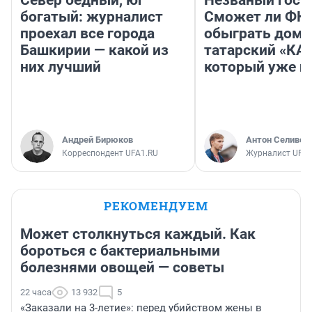
Север бедный, юг
Незваный гост
богатый: журналист
Сможет ли ФК 
проехал все города
обыграть дома
Башкирии — какой из
татарский «КА
них лучший
который уже не
Андрей Бирюков
Антон Селивер
Корреспондент UFA1.RU
Журналист UFA1
РЕКОМЕНДУЕМ
Может столкнуться каждый. Как
бороться с бактериальными
болезнями овощей — советы
22 часа
13 932
5
«Заказали на 3-летие»: перед убийством жены в