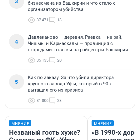
3
бизнесмена из Башкирии и что стало с
организатором убийства
37 471
13
Давлеканово — деревня, Раевка — не рай,
4
Чишмы и Кармаскалы — провинция с
огородами: отзывы на райцентры Башкирии
35 135
20
Как по заказу. За что убили директора
5
крупного завода Уфы, который в 90-х
вытащил его из кризиса
31 806
23
МНЕНИЕ
МНЕНИЕ
Незваный гость хуже?
«В 1990-х дор
Сможет ли ФК «Уфа»
строительство