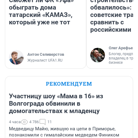
обыграть дома
обвалилось»: 
татарский «КАМАЗ»,
советские трас
который уже не тот
сравнить с
российскими
Олег Арефьев
Блогер, предпри
Антон Селиверстов
владелец в тра
Журналист UFA1.RU
бизнесе
РЕКОМЕНДУЕМ
Участницу шоу «Мама в 16» из
Волгограда обвинили в
домогательствах к младенцу
4 часа
4 786
11
Медведицу Майю, жившую на цепи в Приморье,
познакомили с гималайским медведем Фиником