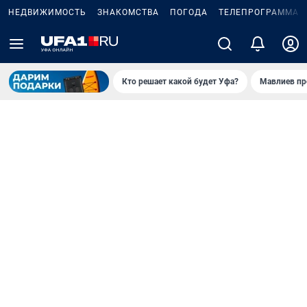
НЕДВИЖИМОСТЬ
ЗНАКОМСТВА
ПОГОДА
ТЕЛЕПРОГРАММА
Кто решает какой будет Уфа?
Мавлиев пр