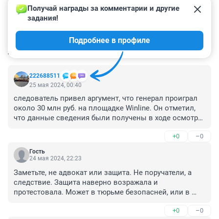
Получай награды за комментарии и другие 
задания!
Подробнее в профиле
КОММЕНТАРИИ
17
222688511
25 мая 2024, 00:40
следователь привел аргумент, что генерал проиграл 
около 30 млн руб. на площадке Winline. Он отметил, 
что данные сведения были получены в ходе осмотра 
изъятого у него мобильного телефона. Следствие 
+0
–0
считает, что это могла быть доля от махинаций. Суд 
назначил подозреваемому Попову два месяца 
Гость
ареста.
24 мая 2024, 22:23
Заметьте, не адвокат или защита. Не поручатели, а 
следствие. Защита наверно возражала и 
протестовала. Может в тюрьме безопасней, или в 
случае несчастного случая понятен виновник 
+0
–0
случившегося. А дома ...