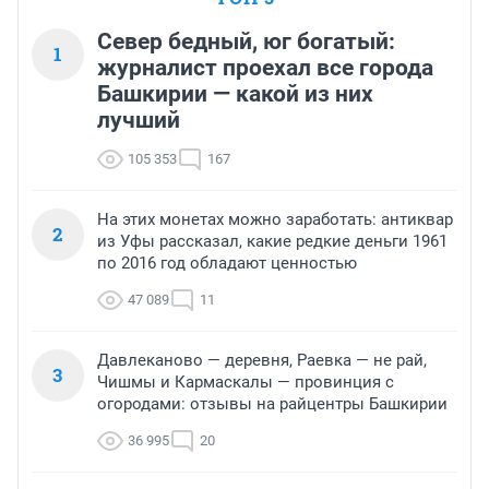
Север бедный, юг богатый:
1
журналист проехал все города
Башкирии — какой из них
лучший
105 353
167
На этих монетах можно заработать: антиквар
2
из Уфы рассказал, какие редкие деньги 1961
по 2016 год обладают ценностью
47 089
11
Давлеканово — деревня, Раевка — не рай,
3
Чишмы и Кармаскалы — провинция с
огородами: отзывы на райцентры Башкирии
36 995
20