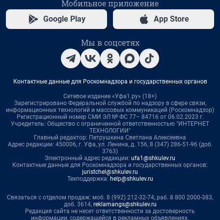
Мобильное приложение
Google Play
App Store
Мы в соцсетях
Контактные данные для Роскомнадзора и государственных органов
Сетевое издание «Уфа1.ру» (18+)
Зарегистрировано Федеральной службой по надзору в сфере связи,
информационных технологий и массовых коммуникаций (Роскомнадзор)
Регистрационный номер СМИ ЭЛ № ФС 77– 84716 от 06.02.2023 г.
Учредитель: Общество с ограниченной ответственностью "ИНТЕРНЕТ
ТЕХНОЛОГИИ"
Главный редактор: Петрушкина Светлана Алексеевна
Адрес редакции: 450006, г. Уфа, ул. Ленина, д. 156, 8 (347) 286-51-96 (доб.
3763)
Электронный адрес редакции:
ufa1@shkulev.ru
Контактные данные для Роскомнадзора и государственных органов:
juristchel@shkulev.ru
Техподдержка:
help@shkulev.ru
Связаться с отделом продаж: моб. 8 (992) 212-32-74, раб. 8 800 2000-383,
доб. 3614,
reklamangs@shkulev.ru
Редакция сайта не несет ответственности за достоверность
информации, содержащейся в рекламных объявлениях.