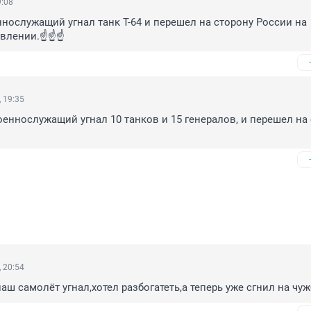
9:08
нослужащий угнал танк Т-64 и перешел на сторону России на 
лении.☝️☝️☝️
 19:35
еннослужащий угнал 10 танков и 15 генералов, и перешел на 
 20:54
наш самолёт угнал,хотел разбогатеть,а теперь уже сгнил на чу