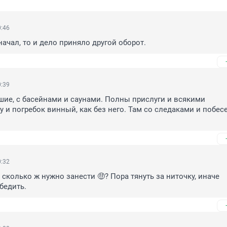
0:46
начал, то и дело приняло другой оборот.
0:39
шие, с басейнами и саунами. Полны прислуги и всякими 
у и погребок винный, как без него. Там со следаками и побесе
0:32
 сколько ж нужно занести 🤑? Пора тянуть за ниточку, иначе 
бедить.