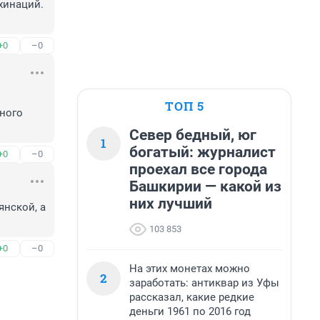
хинаций. 
+0
–0
ТОП 5
ного 
Север бедный, юг
1
богатый: журналист
+0
–0
проехал все города
Башкирии — какой из
них лучший
нской, а 
103 853
+0
–0
На этих монетах можно
2
заработать: антиквар из Уфы
рассказал, какие редкие
деньги 1961 по 2016 год