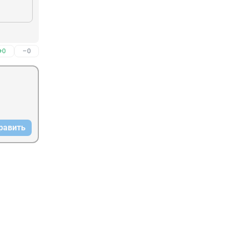
+0
–0
равить