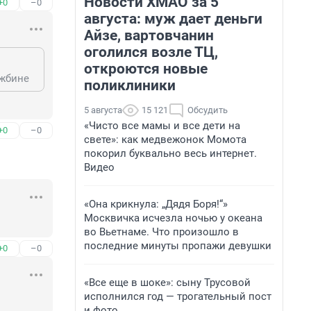
Новости ХМАО за 5
+0
–0
августа: муж дает деньги
Айзе, вартовчанин
оголился возле ТЦ,
откроются новые
ужбине
поликлиники
5 августа
15 121
Обсудить
«Чисто все мамы и все дети на
+0
–0
свете»: как медвежонок Момота
покорил буквально весь интернет.
Видео
«Она крикнула: „Дядя Боря!“»
Москвичка исчезла ночью у океана
во Вьетнаме. Что произошло в
последние минуты пропажи девушки
+0
–0
«Все еще в шоке»: сыну Трусовой
исполнился год — трогательный пост
и фото