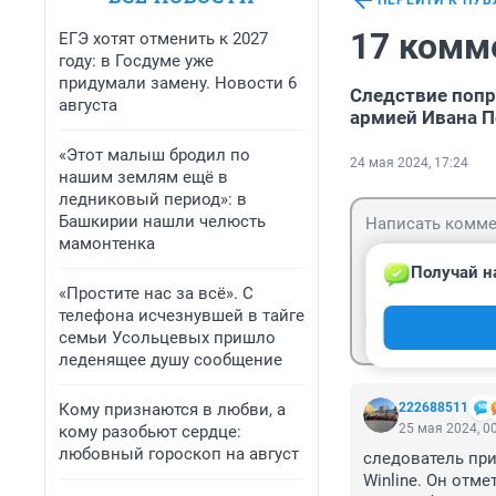
ПЕРЕЙТИ К ПУ
17 комм
ЕГЭ хотят отменить к 2027
году: в Госдуме уже
придумали замену. Новости 6
Следствие попр
августа
армией Ивана П
«Этот малыш бродил по
24 мая 2024, 17:24
нашим землям ещё в
ледниковый период»: в
Башкирии нашли челюсть
мамонтенка
Получай н
«Простите нас за всё». С
телефона исчезнувшей в тайге
Гость
Войти
семьи Усольцевых пришло
леденящее душу сообщение
Кому признаются в любви, а
222688511
25 мая 2024, 0
кому разобьют сердце:
любовный гороскоп на август
следователь при
Winline. Он отм