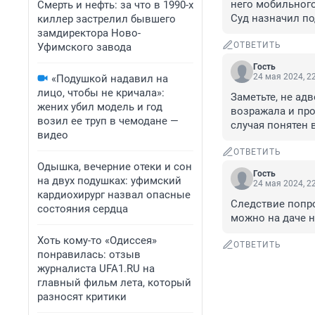
него мобильного
Смерть и нефть: за что в 1990-х
Суд назначил по
киллер застрелил бывшего
замдиректора Ново-
ОТВЕТИТЬ
Уфимского завода
Гость
24 мая 2024, 2
«Подушкой надавил на
лицо, чтобы не кричала»:
Заметьте, не адв
жених убил модель и год
возражала и про
возил ее труп в чемодане —
случая понятен 
видео
ОТВЕТИТЬ
Одышка, вечерние отеки и сон
Гость
на двух подушках: уфимский
24 мая 2024, 2
кардиохирург назвал опасные
Следствие попро
состояния сердца
можно на даче н
Хоть кому-то «Одиссея»
ОТВЕТИТЬ
понравилась: отзыв
журналиста UFA1.RU на
главный фильм лета, который
разносят критики