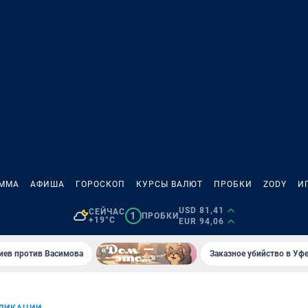
АММА
АФИША
ГОРОСКОП
КУРСЫ ВАЛЮТ
ПРОБКИ
ZODY
И
USD 81,41
СЕЙЧАС
1
ПРОБКИ
+19°C
EUR 94,06
иев против Васимова
Заказное убийство в Уфе