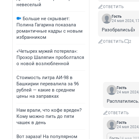
невеселый
ОТВЕТИТЬ
Гость
Больше не скрывает:
24 мая 2024, 1
Полина Гагарина показала
Разобрались👍
романтичные кадры с новым
избранником
ОТВЕТИТЬ
2
«Четырех мужей потеряла»:
Прохор Шаляпин проболтался
о новой возлюбленной
Стоимость литра АИ-98 в
Башкирии перевалила за 96
Гость
рублей — какие в среднем
24 мая 2024,
цены на заправках
Расплатились
Нам врали, что кофе вреден?
ОТВЕТИТЬ
Кому можно пить до пяти
чашек в день
Гость
24 мая 2024,
Вот зараза! На популярном
Гость
24 мая 202