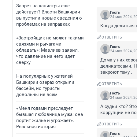
Запрет на канистры еще
действует? Власти Башкирии
Гость
24 мая 2024, 2
выпустили новые сведения о
проблемах на заправках
Когда делиться 
«Застройщик не может такими
ОТВЕТИТЬ
связями и рычагами
Гость
обладать»: Мавлиев заявил,
24 мая 2024, 2
что давление на него идет
Дома у них хоро
сверху
деликатесами. Н
закроют тему .
На популярных у жителей
Башкирии озерах открыли
ОТВЕТИТЬ
бассейн, но туристы
Гость
довольны не всем
24 мая 2024, 2
А судьи кто? Это
«Меня годами преследует
коррупции не по
бывшая любовница мужа: она
портит жилье и угрожает».
ОТВЕТИТЬ
Реальная история
Гость