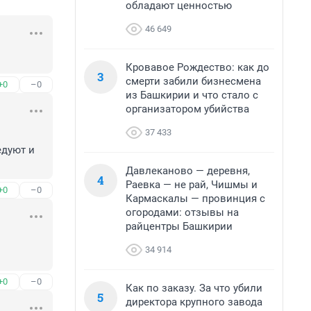
обладают ценностью
46 649
Кровавое Рождество: как до
3
смерти забили бизнесмена
+0
–0
из Башкирии и что стало с
организатором убийства
37 433
дуют и 
Давлеканово — деревня,
4
Раевка — не рай, Чишмы и
+0
–0
Кармаскалы — провинция с
огородами: отзывы на
райцентры Башкирии
34 914
+0
–0
Как по заказу. За что убили
5
директора крупного завода