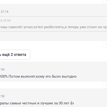
 21:14
4, 20:54
н наш самолёт угнал,хотел разбогатеть,а теперь уже сгнил на ч
ь ещё 2 ответа
7:54
 100%.Потом выяснят,кому это было выгодно
7:50
ралы самые честные и лучшие за 30 лет 👍