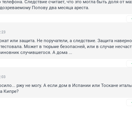
 телефона. Следствие считает, что это могла быть доля от ма
дозреваемому Попову два месяца ареста.
2:23
окат или защита. Не поручатели, а следствие. Защита наверно 
тестовала. Может в тюрьме безопасней, или в случае несчаст
виновник случившегося. А дома ...
2:03
сило... ржу не могу. А если дом в Испании или Тоскане италья
а Кипре?