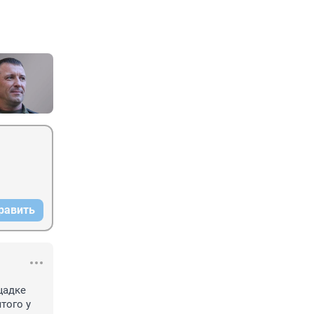
равить
адке 
ого у 