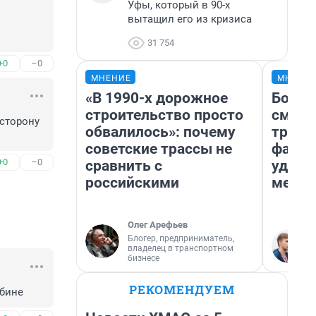
Уфы, который в 90-х
вытащил его из кризиса
31 754
+0
–0
МНЕНИЕ
МНЕНИ
«В 1990-х дорожное
Боязн
строительство просто
сможе
сторону 
обвалилось»: почему
трене
советские трассы не
фавор
+0
–0
сравнить с
удерж
российскими
месте
Олег Арефьев
Блогер, предприниматель,
владелец в транспортном
бизнесе
РЕКОМЕНДУЕМ
жбине