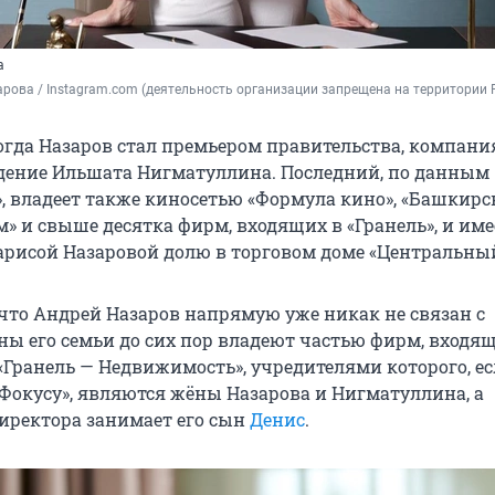
а
рова / Instagram.com (деятельность организации запрещена на территории 
когда Назаров стал премьером правительства, компани
дение Ильшата Нигматуллина. Последний, по данным
», владеет также киносетью «Формула кино», «Башкир
» и свыше десятка фирм, входящих в «Гранель», и име
арисой Назаровой долю в торговом доме «Центральный
 что Андрей Назаров напрямую уже никак не связан с
ны его семьи до сих пор владеют частью фирм, входящ
«Гранель — Недвижимость», учредителями которого, е
.Фокусу», являются жёны Назарова и Нигматуллина, а
иректора занимает его сын
Денис
.