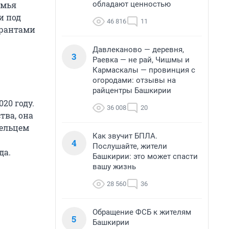
обладают ценностью
емья
и под
46 816
11
урантами
Давлеканово — деревня,
3
Раевка — не рай, Чишмы и
Кармаскалы — провинция с
огородами: отзывы на
райцентры Башкирии
20 году.
36 008
20
ва, она
дельцем
Как звучит БПЛА.
4
Послушайте, жители
да.
Башкирии: это может спасти
вашу жизнь
28 560
36
Обращение ФСБ к жителям
5
Башкирии