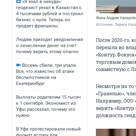
«Я ехал в никуда»:
геодезист уехал в Казахстан с
4 тысячами рублей и построил
Жена Андрея Назаров
бизнес с нуля. Теперь он
Источник: 
Лариса Наза
продает франшизы
Людям приходят уведомления
После 2020-го, 
о зачислении денег на счет:
перешла во вла
почему верить этому опасно
«Контур.Фокуса
торговым домом
Восемь сбили, три упали.
совместную с Л
Все, что известно об атаке
беспилотников на
Екатеринбург
Несмотря на то
«Гранелью», чле
Выплаты родителям 15 тысяч
Например, ООО 
к 1 сентября. Экономист из
верить «Контур
Уфы рассказал, почему это
должность генд
нужно
В Уфе протестировали новый
формат встреч для