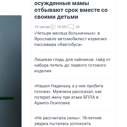
осужденные мамы
отбывают срок вместе со
своими детьми
10 часов
10 651
26
«Четыре месяца больничных»: в
Ярославле автомобилист изувечил
пассажира «Яавтобуса»
Лицевая гладь для чайников: гайд от
набора петель до первого готового
изделия
«Нашел Наденьку, а у нее пробита
голова». Мужчина рассказал, как
потерял жену при атаке БПЛА в
Архипо-Осиповке
«Не рассчитала силы»: 18-летняя
ужурка пыталась успокоить