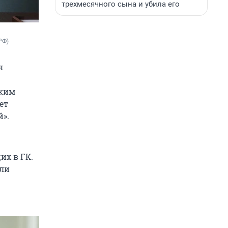
трехмесячного сына и убила его
РФ)
я
ским
ет
».
их в ГК.
сли