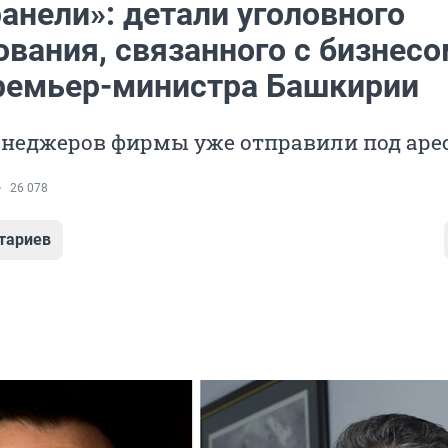
анели»: детали уголовного
ования, связанного с бизнес
ремьер-министра Башкирии
енеджеров фирмы уже отправили под аре
26 078
тариев