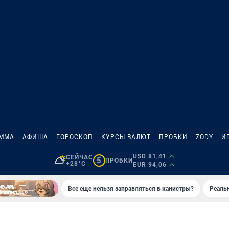
АММА
АФИША
ГОРОСКОП
КУРСЫ ВАЛЮТ
ПРОБКИ
ZODY
И
USD 81,41
СЕЙЧАС
5
ПРОБКИ
+28°C
EUR 94,06
Все еще нельзя заправляться в канистры?
Реаль