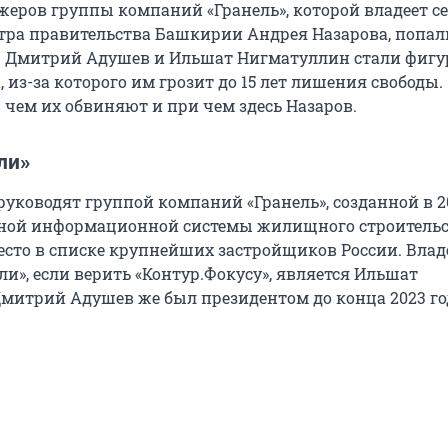
жеров группы компаний «Гранель», которой владеет с
ра правительства Башкирии Андрея Назарова, попал
. Дмитрий Адушев и Ильшат Нигматуллин стали фиг
, из-за которого им грозит до 15 лет лишения свободы.
 чем их обвиняют и при чем здесь Назаров.
ли»
уководят группой компаний «Гранель», созданной в 20
ной информационной системы жилищного строительст
место в списке крупнейших застройщиков России. Вла
ли», если верить «Контур.Фокусу», является Ильшат
митрий Адушев же был президентом до конца 2023 го