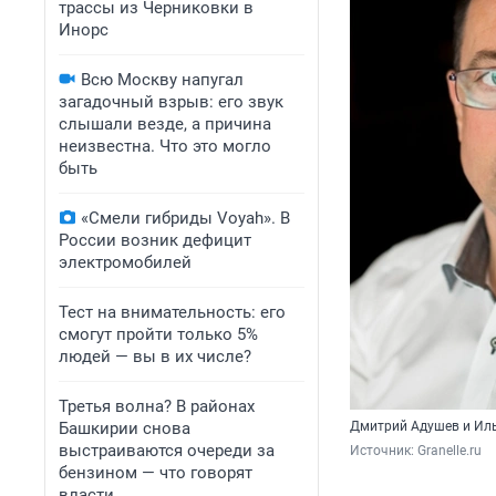
трассы из Черниковки в
Инорс
Всю Москву напугал
загадочный взрыв: его звук
слышали везде, а причина
неизвестна. Что это могло
быть
«Смели гибриды Voyah». В
России возник дефицит
электромобилей
Тест на внимательность: его
смогут пройти только 5%
людей — вы в их числе?
Третья волна? В районах
Башкирии снова
Дмитрий Адушев и Иль
выстраиваются очереди за
Источник: 
Granelle.ru
бензином — что говорят
власти