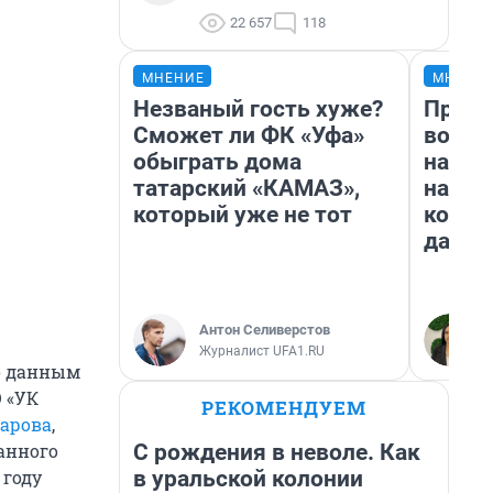
22 657
118
МНЕНИЕ
МНЕНИ
Незваный гость хуже?
Прода
Сможет ли ФК «Уфа»
возьм
обыграть дома
нам г
татарский «КАМАЗ»,
налог
который уже не тот
косне
даже 
Антон Селиверстов
Журналист UFA1.RU
По данным
 «УК
РЕКОМЕНДУЕМ
зарова
,
С рождения в неволе. Как
анного
в уральской колонии
 году