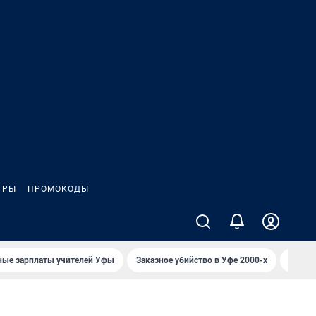
ГРЫ
ПРОМОКОДЫ
ные зарплаты учителей Уфы
Заказное убийство в Уфе 2000-х
Каким