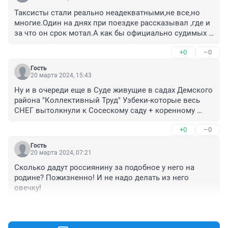
Таксисты стали реально неадекватными,не все,но 
многие.Один на днях при поездке рассказывал ,где и 
за что он срок мотал.А как бы официально судимых 
не разрешено привлекать в Яндекс,но их полно 
+0
–0
работает
Гость
20 марта 2024, 15:43
Ну и в очереди еще в Суде живущие в садах Демского 
района "Коллективный Труд" Узбеки-которые весь 
СНЕГ вытолкнули к Сосескому саду + коренному 
жителю Уфы и Демского района,ну и за одно спрос от 
+0
–0
Демского РОВД-чем ОНИ занимаются о Садовых 
участках и о Узбеках?. И как ОНИ заимели все-и 
Гость
приехавшие без "штанов из Узбекистана.
20 марта 2024, 07:21
Сколько дадут россиянину за подобное у него на 
родине? Пожизненно! И не надо делать из него 
овечку!
+0
–0