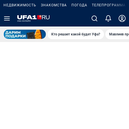
НЕДВИЖИМОСТЬ
ЗНАКОМСТВА
ПОГОДА
ТЕЛЕПРОГРАММА
Кто решает какой будет Уфа?
Мавлиев пр