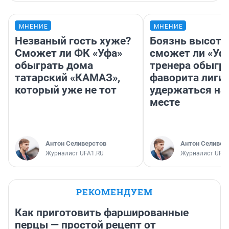
МНЕНИЕ
МНЕНИЕ
Незваный гость хуже?
Боязнь высоты
Сможет ли ФК «Уфа»
сможет ли «Уфа
обыграть дома
тренера обыгр
татарский «КАМАЗ»,
фаворита лиги 
который уже не тот
удержаться на
месте
Антон Селиверстов
Антон Селивер
Журналист UFA1.RU
Журналист UFA1
РЕКОМЕНДУЕМ
Как приготовить фаршированные
перцы — простой рецепт от