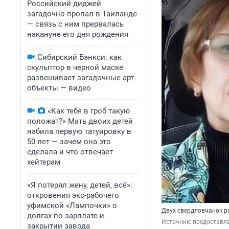
Российский диджей
загадочно пропал в Таиланде
— связь с ним прервалась
накануне его дня рождения
Сибирский Бэнкси: как
скульптор в черной маске
развешивает загадочные арт-
объекты — видео
«Как тебя в гроб такую
положат?» Мать двоих детей
набила первую татуировку в
50 лет — зачем она это
сделала и что отвечает
хейтерам
«Я потерял жену, детей, всё»:
откровения экс-рабочего
уфимской «Лампочки» о
Двух свердловчанок р
долгах по зарплате и
Источник: 
предоставл
закрытии завода