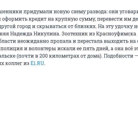
енники придумали новую схему развода: они угова
оформить кредит на крупную сумму, перевести им де
другой город и скрываться от близких. На эту удочку 
тняя Надежда Никулина. Зоотехник из Красноуфимска
бласти неожиданно пропала и перестала выходить на 
 полиция и волонтеры искали ее пять дней, а она всё э
льске (почти в 200 километрах от дома). Подобности —
х коллег из
E1.RU
.