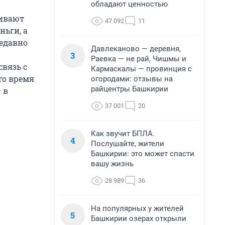
обладают ценностью
ривают
47 092
11
ньги, а
недавно
Давлеканово — деревня,
3
Раевка — не рай, Чишмы и
связь с
Кармаскалы — провинция с
то время
огородами: отзывы на
райцентры Башкирии
 в
37 001
20
Как звучит БПЛА.
4
Послушайте, жители
Башкирии: это может спасти
вашу жизнь
28 989
36
На популярных у жителей
5
Башкирии озерах открыли