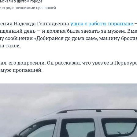
ыскали в другом городе
ено родственниками пропавшей
вения Надежда Геннадьевна
ушла с работы пораньше
—
ащенный день — и должна была заехать за мужем. Вме
му сообщение: «Добирайся до дома сам», машину броси
а такси.
ал, его допросили. Он рассказал, что увез ее в Первоур
U муж пропавшей.