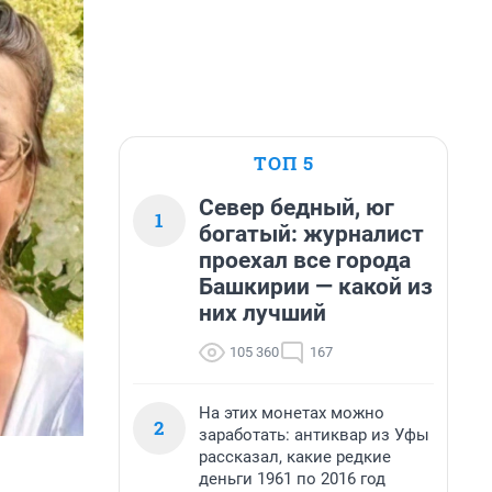
ТОП 5
Север бедный, юг
1
богатый: журналист
проехал все города
Башкирии — какой из
них лучший
105 360
167
На этих монетах можно
2
заработать: антиквар из Уфы
рассказал, какие редкие
деньги 1961 по 2016 год