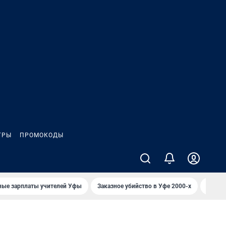
ГРЫ
ПРОМОКОДЫ
ные зарплаты учителей Уфы
Заказное убийство в Уфе 2000-х
Каким