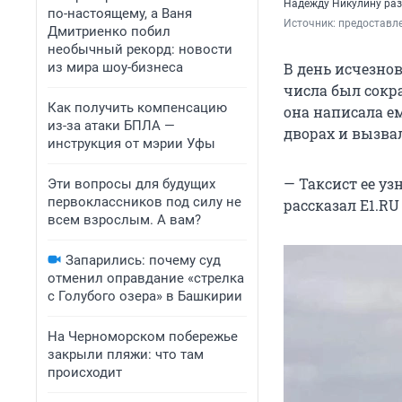
Надежду Никулину раз
по-настоящему, а Ваня
Источник: 
предоставл
Дмитриенко побил
необычный рекорд: новости
В день исчезно
из мира шоу-бизнеса
числа был сокр
Как получить компенсацию
она написала е
из-за атаки БПЛА —
дворах и вызвал
инструкция от мэрии Уфы
— Таксист ее узн
Эти вопросы для будущих
первоклассников под силу не
рассказал E1.R
всем взрослым. А вам?
Запарились: почему суд
отменил оправдание «стрелка
с Голубого озера» в Башкирии
На Черноморском побережье
закрыли пляжи: что там
происходит