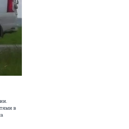
ии.
тями в
ла