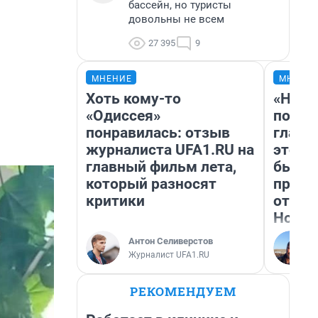
бассейн, но туристы
довольны не всем
27 395
9
МНЕНИЕ
МНЕНИ
Хоть кому-то
«Нико
«Одиссея»
побед
понравилась: отзыв
главн
журналиста UFA1.RU на
этого
главный фильм лета,
бьет 
который разносят
прока
критики
отзыв
Нолан
Антон Селиверстов
Журналист UFA1.RU
РЕКОМЕНДУЕМ