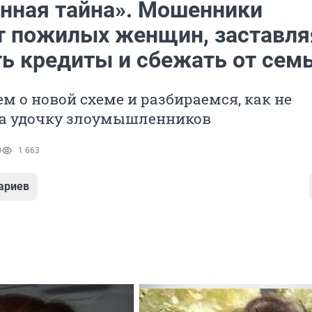
енная тайна». Мошенники
т пожилых женщин, заставля
ь кредиты и сбежать от сем
м о новой схеме и разбираемся, как не
на удочку злоумышленников
0
1 663
ариев