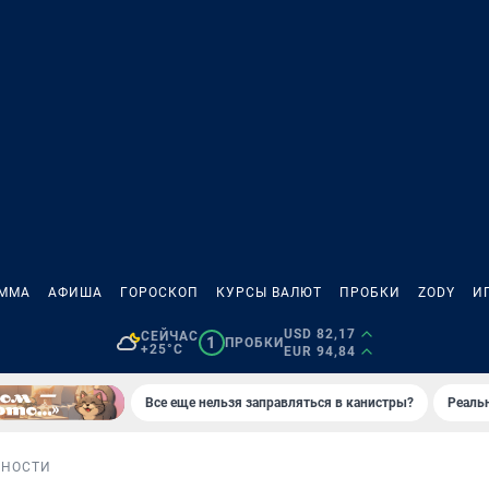
АММА
АФИША
ГОРОСКОП
КУРСЫ ВАЛЮТ
ПРОБКИ
ZODY
И
USD 82,17
СЕЙЧАС
1
ПРОБКИ
+25°C
EUR 94,84
Все еще нельзя заправляться в канистры?
Реаль
БНОСТИ