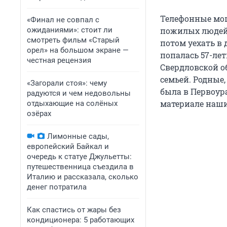
Телефонные мош
«Финал не совпал с
ожиданиями»: стоит ли
пожилых людей 
смотреть фильм «Старый
потом уехать в 
орел» на большом экране —
попалась 57-ле
честная рецензия
Свердловской о
семьей. Родные,
«Загорали стоя»: чему
была в Первоура
радуются и чем недовольны
материале наши
отдыхающие на солёных
озёрах
Лимонные сады,
европейский Байкал и
очередь к статуе Джульетты:
путешественница съездила в
Италию и рассказала, сколько
денег потратила
Как спастись от жары без
кондиционера: 5 работающих