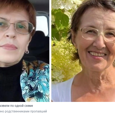
азвели по одной схеме
ено родственниками пропавшей