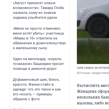
«Август принесет новые
возможности»: Тамара Глоба
назвала, кому из знаков
зодиака улыбнется удача
«Меня не просто отменяют,
меня хотят убить»: участница
«Мамы в 16» ответила на
обвинения в домогательствах
к маленькому сыну
Один на миллиард: «король
гозаказов» Башкирии просит
Lada Largus, на котор
помощи в ремонте дорог
Источник: 
предоставл
Дофаминовый шик, блеск,
красота. Фанки-стайл в
Вычислить мес
одежде: что это такое и как
Женщина оформ
его носить — примеры
нескольких бан
образов с фото
вызовы, либо в