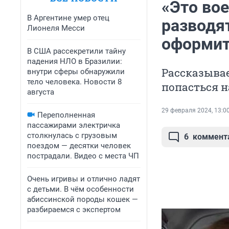
«Это во
В Аргентине умер отец
разводя
Лионеля Месси
оформит
В США рассекретили тайну
падения НЛО в Бразилии:
Рассказывае
внутри сферы обнаружили
тело человека. Новости 8
попасться 
августа
29 февраля 2024, 13:0
Переполненная
пассажирами электричка
столкнулась с грузовым
6
коммент
поездом — десятки человек
пострадали. Видео с места ЧП
Очень игривы и отлично ладят
с детьми. В чём особенности
абиссинской породы кошек —
разбираемся с экспертом