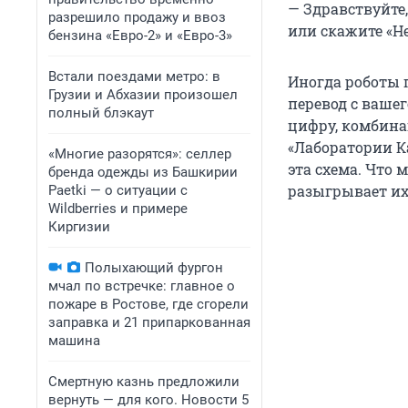
— Здравствуйте,
разрешило продажу и ввоз
или скажите «Не
бензина «Евро-2» и «Евро-3»
Встали поездами метро: в
Иногда роботы г
Грузии и Абхазии произошел
перевод с ваше
полный блэкаут
цифру, комбин
«Лаборатории К
«Многие разорятся»: селлер
эта схема. Что 
бренда одежды из Башкирии
разыгрывает их
Paetki — о ситуации с
Wildberries и примере
Киргизии
Полыхающий фургон
мчал по встречке: главное о
пожаре в Ростове, где сгорели
заправка и 21 припаркованная
машина
Смертную казнь предложили
вернуть — для кого. Новости 5