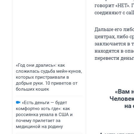
говорит «НЕТ».
соединяют с ca
Дальше его либо
центрах, либо с
заключается в т
находятся в оп
перевести день
«Год они дрались»: как
сложилась судьба мейн-кунов,
которых пристраивали в
добрые руки. 10 приветов от
больших кошек
«Вам 
Человек
«Есть деньги — будет
на
комфортно хоть где»: как
россиянка уехала в США и
почему прилетает за
медициной на родину