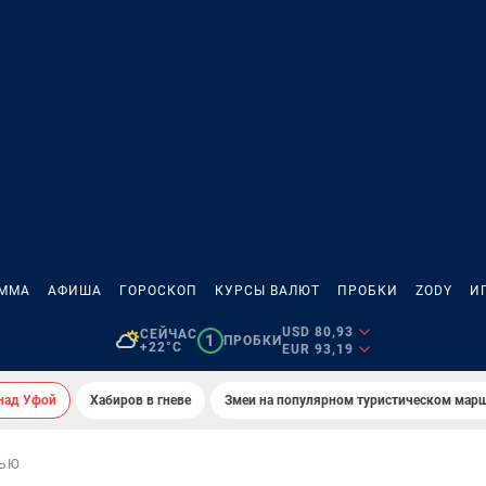
АММА
АФИША
ГОРОСКОП
КУРСЫ ВАЛЮТ
ПРОБКИ
ZODY
И
USD 80,93
СЕЙЧАС
1
ПРОБКИ
+22°C
EUR 93,19
над Уфой
Хабиров в гневе
Змеи на популярном туристическом мар
ВЬЮ