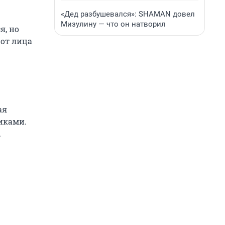
«Дед разбушевался»: SHAMAN довел
Мизулину — что он натворил
я, но
 от лица
ая
иками.
.