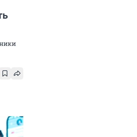
ть
нники