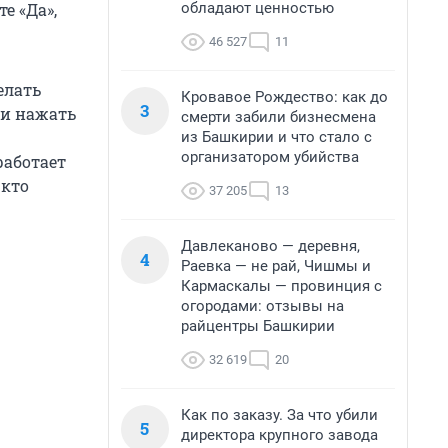
обладают ценностью
е «Да»,
46 527
11
елать
Кровавое Рождество: как до
3
ли нажать
смерти забили бизнесмена
из Башкирии и что стало с
организатором убийства
работает
 кто
37 205
13
Давлеканово — деревня,
4
Раевка — не рай, Чишмы и
Кармаскалы — провинция с
огородами: отзывы на
райцентры Башкирии
32 619
20
Как по заказу. За что убили
5
директора крупного завода