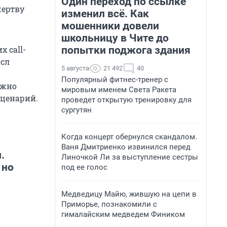
Один переход по ссылке
жертву
изменил всё. Как
мошенники довели
школьницу в Чите до
попытки поджога здания
 call-
ысл
5 августа
21 492
40
Популярный фитнес-тренер с
ужно
мировым именем Света Ракета
сценарий.
проведет открытую тренировку для
сургутян
Когда концерт обернулся скандалом.
Ваня Дмитриенко извинился перед
.
Линочкой Ли за выступление сестры
 но
под ее голос
Медведицу Майю, жившую на цепи в
Приморье, познакомили с
гималайским медведем Фиником