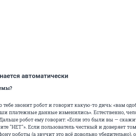
знается автоматически
хемы?
то тебе звонит робот и говорит какую-то дичь: «вам одо
аши платежные данные изменились». Естественно, чел
Дальше робот ему говорит: «Если это были вы — скажит
ите "НЕТ"». Если пользователь честный и доверяет том
фону роботы (а звучит это всё довольно убедительно), 