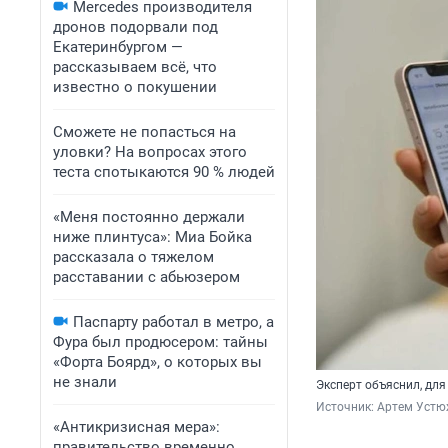
Mercedes производителя
дронов подорвали под
Екатеринбургом —
рассказываем всё, что
известно о покушении
Сможете не попасться на
уловки? На вопросах этого
теста спотыкаются 90 % людей
«Меня постоянно держали
ниже плинтуса»: Миа Бойка
рассказала о тяжелом
расставании с абьюзером
Паспарту работал в метро, а
Фура был продюсером: тайны
«Форта Боярд», о которых вы
не знали
Эксперт объяснил, для
Источник: 
Артем Устюж
«Антикризисная мера»:
правительство временно