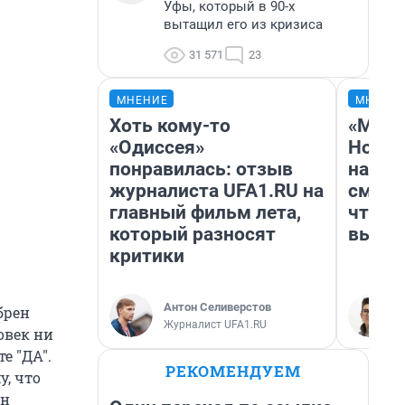
Уфы, который в 90-х
вытащил его из кризиса
31 571
23
МНЕНИЕ
МНЕНИ
Хоть кому-то
«Мы в
«Одиссея»
Нолан
понравилась: отзыв
настр
журналиста UFA1.RU на
смотр
главный фильм лета,
чтобы
который разносят
выгля
критики
Антон Селиверстов
брен
Журналист UFA1.RU
овек ни
е "ДА".
РЕКОМЕНДУЕМ
у, что
он