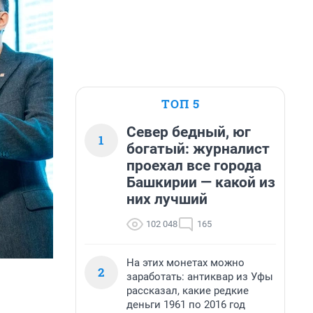
ТОП 5
Север бедный, юг
1
богатый: журналист
проехал все города
Башкирии — какой из
них лучший
102 048
165
На этих монетах можно
2
заработать: антиквар из Уфы
рассказал, какие редкие
деньги 1961 по 2016 год