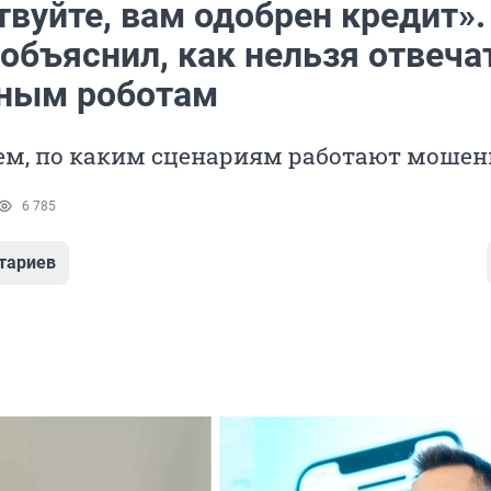
вуйте, вам одобрен кредит».
объяснил, как нельзя отвеча
ным роботам
ем, по каким сценариям работают моше
6 785
тариев