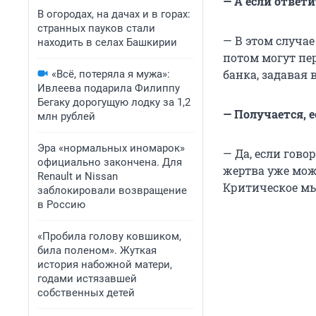
— А если ответи
В огородах, на дачах и в горах:
странных пауков стали
— В этом случае
находить в селах Башкирии
потом могут пе
банка, задавая
«Всё, потеряла я мужа»:
Ивлеева подарила Филиппу
Бегаку дорогущую лодку за 1,2
— Получается, е
млн рублей
Эра «нормальных иномарок»
— Да, если гов
официально закончена. Для
жертва уже мож
Renault и Nissan
Критическое мы
заблокировали возвращение
в Россию
«Пробила голову ковшиком,
била поленом». Жуткая
история набожной матери,
годами истязавшей
собственных детей