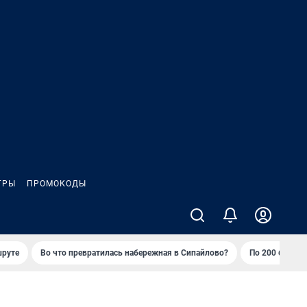
ГРЫ
ПРОМОКОДЫ
шруте
Во что превратилась набережная в Сипайлово?
По 200 баллов