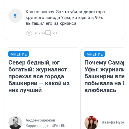
Как по заказу. За что убили директора
5
крупного завода Уфы, который в 90-х
вытащил его из кризиса
31 788
23
МНЕНИЕ
МНЕНИЕ
Север бедный, юг
Почему Самара
богатый: журналист
Уфы: журналис
проехал все города
Башкирии впе
Башкирии — какой из
побывала на Во
них лучший
влюбилась
Андрей Бирюков
Назифа Нурму
Корреспондент UFA1.RU