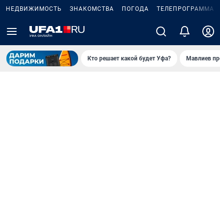
НЕДВИЖИМОСТЬ
ЗНАКОМСТВА
ПОГОДА
ТЕЛЕПРОГРАММА
Кто решает какой будет Уфа?
Мавлиев пр