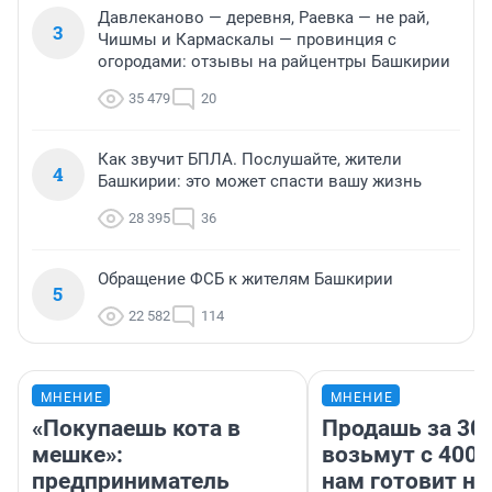
Давлеканово — деревня, Раевка — не рай,
3
Чишмы и Кармаскалы — провинция с
огородами: отзывы на райцентры Башкирии
35 479
20
Как звучит БПЛА. Послушайте, жители
4
Башкирии: это может спасти вашу жизнь
28 395
36
Обращение ФСБ к жителям Башкирии
5
22 582
114
МНЕНИЕ
МНЕНИЕ
«Покупаешь кота в
Продашь за 300
мешке»:
возьмут с 4000
предприниматель
нам готовит н