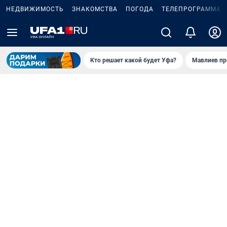
НЕДВИЖИМОСТЬ
ЗНАКОМСТВА
ПОГОДА
ТЕЛЕПРОГРАММА
Кто решает какой будет Уфа?
Мавлиев пр