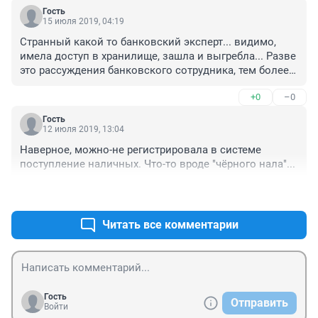
Гость
15 июля 2019, 04:19
Странный какой то банковский эксперт... видимо, 
имела доступ в хранилище, зашла и выгребла... Разве 
это рассуждения банковского сотрудника, тем более 
претендующего на истину в инстанциях? Как уже 
+0
–0
надоели эти клоуны в парадных мундирах! 

С одним утверждением согласна - Россельхоз не 
Гость
хочет афишировать эту историю. Но придётся, шила в 
12 июля 2019, 13:04
мешке не утаили. Если подтвердится версия с 
Наверное, можно-не регистрировала в системе 
липовыми депозитами, существующими только на 
поступление наличных. Что-то вроде "чёрного нала"...
бумаге, с которых накручивали реальные проценты 
как в санируемом МИнБанке, то масштабы махинаций 
+0
–0
и прямых хищений сможет установить только 
полномасштабная ревизионная проверка. Депозиты 
Читать все комментарии
без внесения денег в кассу открывали, процентами 
добирали скромную зарплату и в попыхах, после 
побега Хайруллиных, не успели закрыть полностью. 
Вот вам и деньги, которые воровали годами и при 
задержании не обнаружили.
Гость
Отправить
Войти