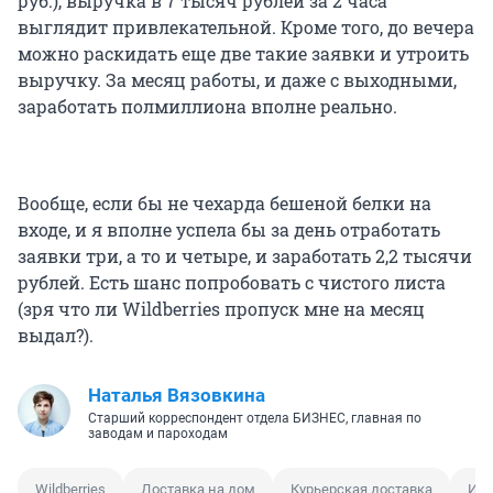
руб.), выручка в 7 тысяч рублей за 2 часа
выглядит привлекательной. Кроме того, до вечера
можно раскидать еще две такие заявки и утроить
выручку. За месяц работы, и даже с выходными,
заработать полмиллиона вполне реально.
Вообще, если бы не чехарда бешеной белки на
входе, и я вполне успела бы за день отработать
заявки три, а то и четыре, и заработать 2,2 тысячи
рублей. Есть шанс попробовать с чистого листа
(зря что ли Wildberries пропуск мне на месяц
выдал?).
Наталья Вязовкина
Старший корреспондент отдела БИЗНЕС, главная по
заводам и пароходам
Wildberries
Доставка на дом
Курьерская доставка
Исп